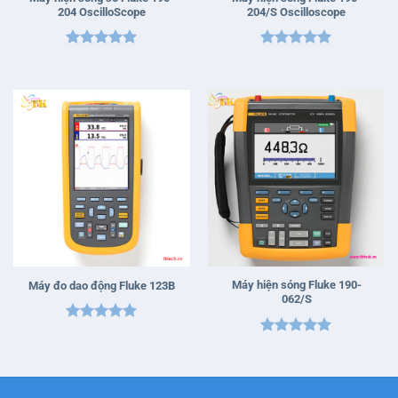
204 OscilloScope
204/S Oscilloscope
Được xếp
Được xếp
hạng
5
5
hạng
5
5
sao
sao
Máy hiện sóng Fluke 190-
Máy đo dao động Fluke 123B
062/S
Được xếp
Được xếp
hạng
5
5
hạng
5
5
sao
sao