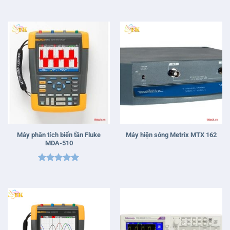
Máy phân tích biến tần Fluke
Máy hiện sóng Metrix MTX 162
MDA-510
Được xếp
hạng
5
5
sao