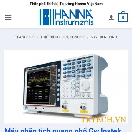
Bỏ
Phân phối thiết bị đo lường Hanna Việt Nam
qua
0
nội
dung
TRANG CHỦ
/
THIẾT BỊ ĐO ĐIỆN, ĐỘNG CƠ
/
MÁY HIỆN SÓNG
Máy phân tích quang phổ Gw Instek