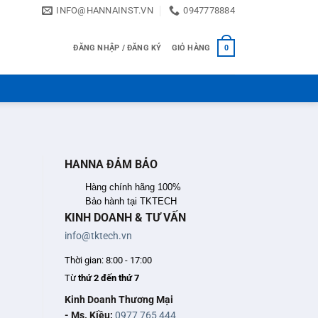
INFO@HANNAINST.VN
0947778884
ĐĂNG NHẬP / ĐĂNG KÝ
GIỎ HÀNG
0
HANNA ĐẢM BẢO
Hàng chính hãng 100%
Bảo hành tại TKTECH
KINH DOANH & TƯ VẤN
info@tktech.vn
Thời gian: 8:00 - 17:00
Từ
thứ 2 đến thứ 7
Kinh Doanh Thương Mại
- Ms. Kiều:
0977 765 444