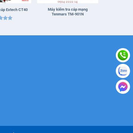
Máy kiểm tra cáp mạng
 cáp Extech CT40
Tenmars TM-901N
 xếp
g
5
5