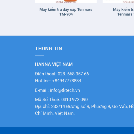
Máy kiểm tra dây cáp Tenmars
Máy kiểm tr
TM-904
Tenmars
THÔNG TIN
HANNA VIỆT NAM
Điện thoại: 028. 668 357 66
Hotline: +84947778884
E-mail: info@tktech.vn
Mã Số Thuế: 0310 972 090
Địa chỉ: 232/14 Đường số 9, Phường 9, Gò Vấp, H
Chí Minh, Việt Nam.