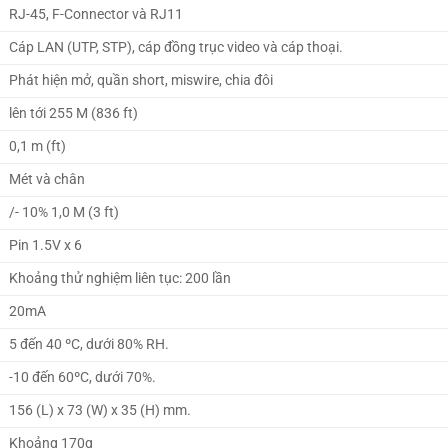
RJ-45, F-Connector và RJ11
Cáp LAN (UTP, STP), cáp đồng trục video và cáp thoại.
Phát hiện mở, quần short, miswire, chia đôi
lên tới 255 M (836 ft)
0,1 m (ft)
Mét và chân
/- 10% 1,0 M (3 ft)
Pin 1.5V x 6
Khoảng thử nghiệm liên tục: 200 lần
20mA
5 đến 40 ºC, dưới 80% RH.
-10 đến 60ºC, dưới 70%.
156 (L) x 73 (W) x 35 (H) mm.
Khoảng 170g