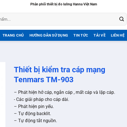
Phân phối thiết bị đo lường Hanna Việt Nam
TRANG CHỦ
HƯỚNG DẪN SỬ DỤNG
TIN TỨC
TẢI VỀ
LIÊN HỆ
Thiết bị kiểm tra cáp mạng
Tenmars TM-903
– Phát hiện hở cáp, ngắn cáp , mất cáp và lặp cáp.
​​- Các giải pháp cho cáp dài.
– Phát hiện pin yếu.
– Tự động backlit.
– Tự động tắt nguồn.