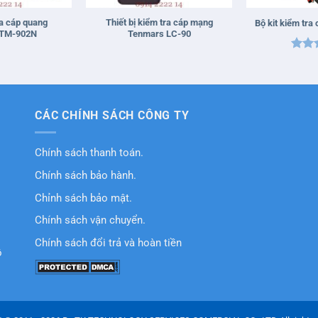
a cáp quang
Thiết bị kiểm tra cáp mạng
Bộ kit kiểm tra
 TM-902N
Tenmars LC-90
Được
hạn
sao
CÁC CHÍNH SÁCH CÔNG TY
Chính sách thanh toán.
Chính sách bảo hành.
Chỉnh sách bảo mật.
Chính sách vận chuyển.
Chính sách đổi trả và hoàn tiền
ồ