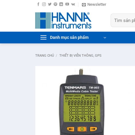
Bỏ
Newsletter
qua
Tìm
nội
kiếm:
dung
Danh mục sản phẩm
TRANG CHỦ
/
THIẾT BỊ VIỄN THÔNG, GPS