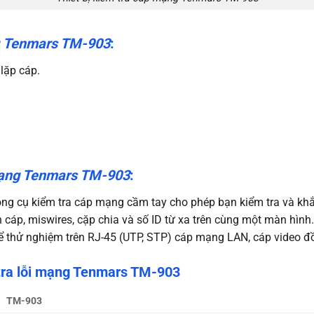
Tenmars TM-903
:
lặp cáp.
 mạng Tenmars TM-903
:
ông cụ kiểm tra cáp mạng cầm tay cho phép bạn kiểm tra và kh
n cáp, miswires, cặp chia và số ID từ xa trên cùng một màn hình.
để thử nghiệm trên RJ-45 (UTP, STP) cáp mạng LAN, cáp video đ
tra lỗi mạng Tenmars TM-903
TM-903