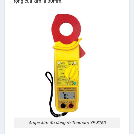
rộng của kìm là 30mm.
Ampe kìm đo dòng rò Tenmars YF-8160