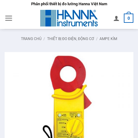
Bỏ
Phân phối thiết bị đo lường Hanna Việt Nam
qua
0
nội
dung
TRANG CHỦ
/
THIẾT BỊ ĐO ĐIỆN, ĐỘNG CƠ
/
AMPE KÌM