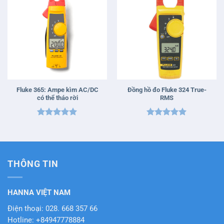
Fluke 365: Ampe kìm AC/DC
Đồng hồ đo Fluke 324 True-
có thể tháo rời
RMS
Được xếp
Được xếp
hạng
5
5
hạng
5
5
sao
sao
THÔNG TIN
HANNA VIỆT NAM
Điện thoại: 028. 668 357 66
Hotline: +84947778884