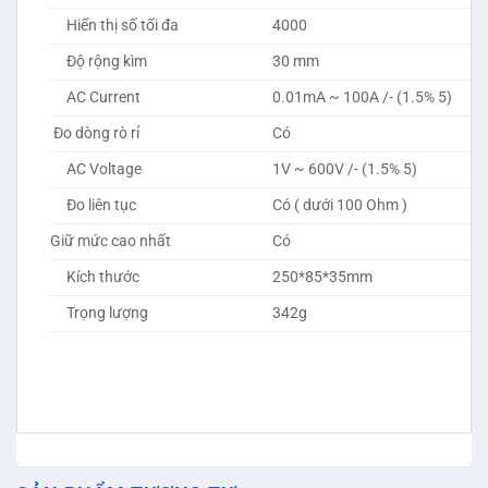
Hiển thị số tối đa
4000
Độ rộng kìm
30 mm
AC Current
0.01mA ~ 100A /- (1.5% 5)
Đo dòng rò rỉ
Có
AC Voltage
1V ~ 600V /- (1.5% 5)
Đo liên tục
Có ( dưới 100 Ohm )
Giữ mức cao nhất
Có
Kích thước
250*85*35mm
Trọng lượng
342g