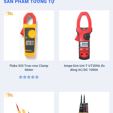
SẢN PHẨM TƯƠNG TỰ
Fluke 323 True-rms Clamp
Ampe kìm Uni-T UT209A đo
Meter
dòng AC/DC 1000A
Được xếp
hạng
5
5
sao