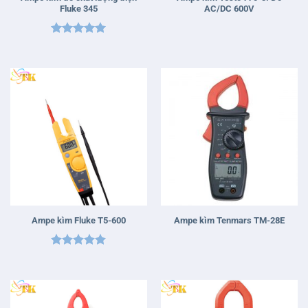
Fluke 345
AC/DC 600V
Được xếp
hạng
5
5
sao
Ampe kìm Fluke T5-600
Ampe kìm Tenmars TM-28E
Được xếp
hạng
5
5
sao