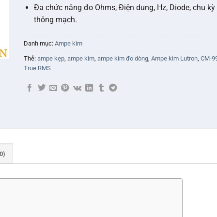
Đa chức năng đo Ohms, Điện dung, Hz, Diode, chu kỳ
thông mạch.
Danh mục:
Ampe kìm
Thẻ:
ampe kẹp
,
ampe kìm
,
ampe kìm đo dòng
,
Ampe kìm Lutron
,
CM-9
True RMS
0)