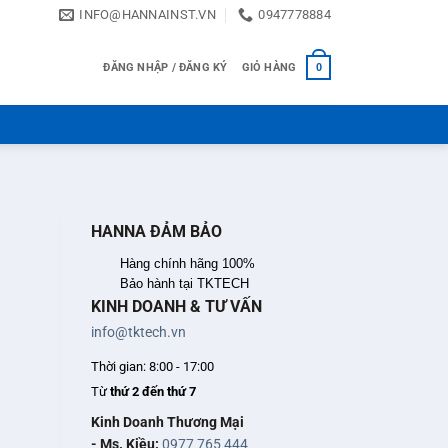
INFO@HANNAINST.VN
0947778884
ĐĂNG NHẬP / ĐĂNG KÝ
GIỎ HÀNG
0
HANNA ĐẢM BẢO
Hàng chính hãng 100%
Bảo hành tại TKTECH
KINH DOANH & TƯ VẤN
info@tktech.vn
Thời gian: 8:00 - 17:00
Từ
thứ 2 đến thứ 7
Kinh Doanh Thương Mại
- Ms. Kiều:
0977 765 444