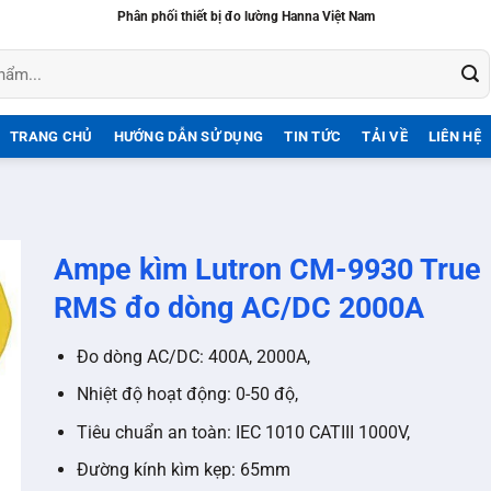
Phân phối thiết bị đo lường Hanna Việt Nam
TRANG CHỦ
HƯỚNG DẪN SỬ DỤNG
TIN TỨC
TẢI VỀ
LIÊN HỆ
Ampe kìm Lutron CM-9930 True
RMS đo dòng AC/DC 2000A
Đo dòng AC/DC: 400A, 2000A,
Nhiệt độ hoạt động: 0-50 độ,
Tiêu chuẩn an toàn: IEC 1010 CATIII 1000V,
Đường kính kìm kẹp: 65mm