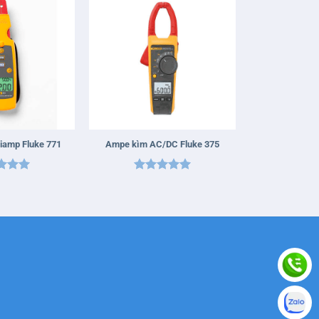
+
iamp Fluke 771
Ampe kìm AC/DC Fluke 375
 xếp
Được xếp
g
5
5
hạng
5
5
sao