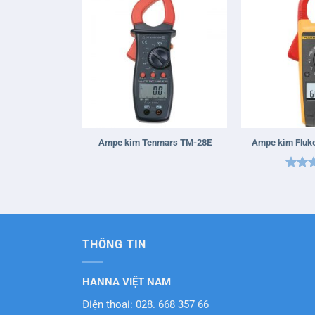
+
+
Ampe kìm Tenmars TM-28E
Ampe kìm Fluk
Được 
hạng
sao
THÔNG TIN
HANNA VIỆT NAM
Điện thoại: 028. 668 357 66