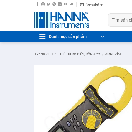
Bỏ
Newsletter
qua
Tìm
nội
kiếm:
dung
Danh mục sản phẩm
TRANG CHỦ
/
THIẾT BỊ ĐO ĐIỆN, ĐỘNG CƠ
/
AMPE KÌM