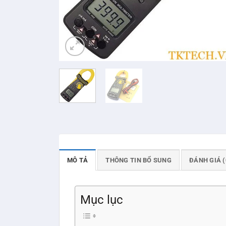
MÔ TẢ
THÔNG TIN BỔ SUNG
ĐÁNH GIÁ (
Mục lục