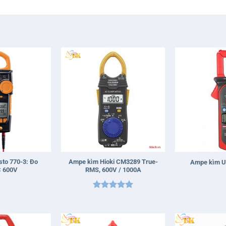
+
+
to 770-3: Đo
Ampe kìm Hioki CM3289 True-
Ampe kìm U
 600V
RMS, 600V / 1000A
Được xếp
hạng
5
5
sao