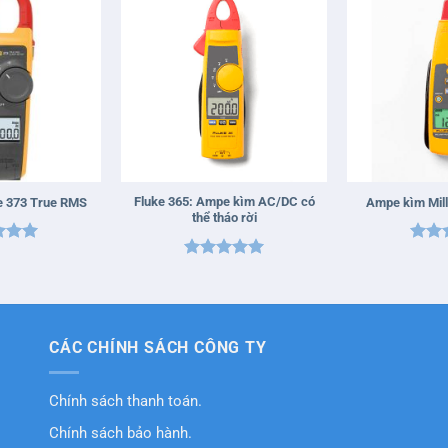
+
+
Fluke 365: Ampe kìm AC/DC có
e 373 True RMS
Ampe kìm Mill
thể tháo rời
xếp
Được
Được xếp
5
5
hạn
hạng
5
5
sao
sao
CÁC CHÍNH SÁCH CÔNG TY
Chính sách thanh toán.
Chính sách bảo hành.