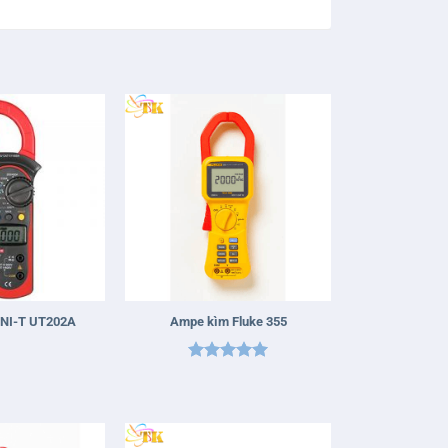
+
NI-T UT202A
Ampe kìm Fluke 355
Được xếp
hạng
5
5
sao