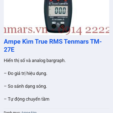
Ampe Kìm True RMS Tenmars TM-
27E
Hiển thị số và analog bargraph.
– Đo giá trị hiệu dụng.
– So sánh dạng sóng.
– Tự động chuyển tầm
Danh mục:
Ampe kìm