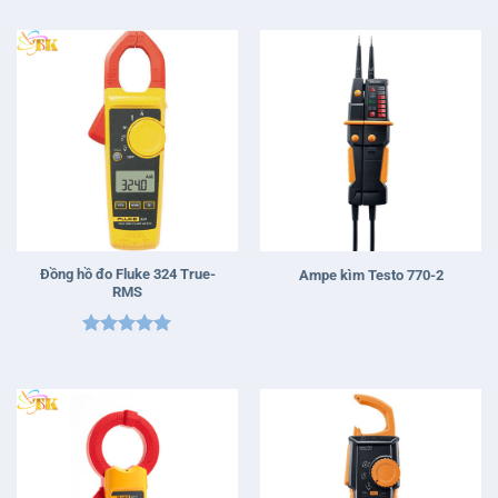
hạng
5
5
sao
Đồng hồ đo Fluke 324 True-
Ampe kìm Testo 770-2
RMS
Được xếp
hạng
5
5
sao