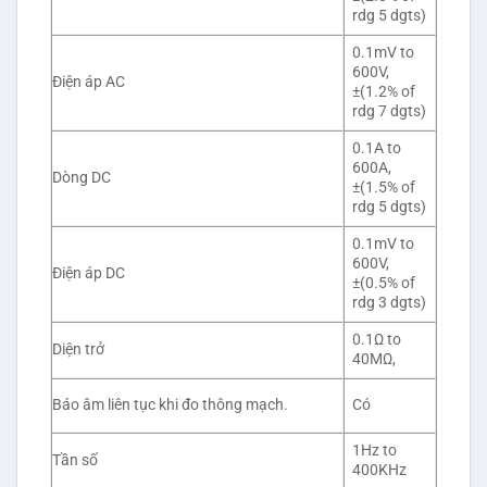
rdg 5 dgts)
0.1mV to
600V,
Điện áp AC
±(1.2% of
rdg 7 dgts)
0.1A to
600A,
Dòng DC
±(1.5% of
rdg 5 dgts)
0.1mV to
600V,
Điện áp DC
±(0.5% of
rdg 3 dgts)
0.1Ω to
Diện trở
40MΩ,
Báo âm liên tục khi đo thông mạch.
Có
1Hz to
Tần số
400KHz