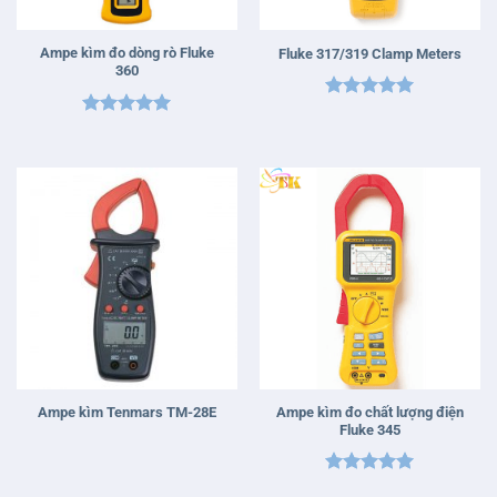
Ampe kìm đo dòng rò Fluke
Fluke 317/319 Clamp Meters
360
Được xếp
Được xếp
hạng
5
5
hạng
5
5
sao
sao
Ampe kìm đo chất lượng điện
Ampe kìm Tenmars TM-28E
Fluke 345
Được xếp