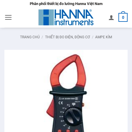
Bỏ
Phân phối thiết bị đo lường Hanna Việt Nam
qua
0
nội
dung
TRANG CHỦ
/
THIẾT BỊ ĐO ĐIỆN, ĐỘNG CƠ
/
AMPE KÌM