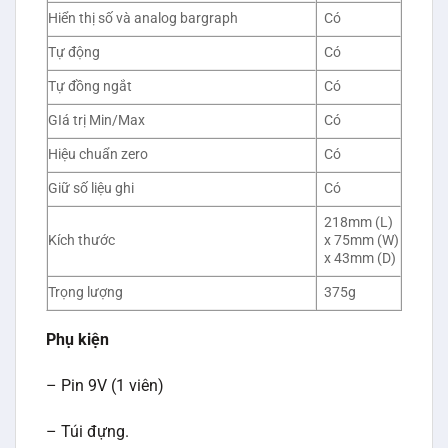
Hiển thị số và analog bargraph
Có
Tự động
Có
Tự đồng ngắt
Có
GIá trị Min/Max
Có
Hiệu chuẩn zero
Có
Giữ số liệu ghi
Có
218mm (L)
Kích thước
x 75mm (W)
x 43mm (D)
Trọng lượng
375g
Phụ kiện
– Pin 9V (1 viên)
– Túi đựng.