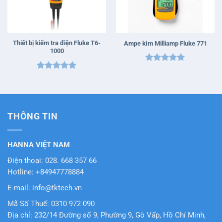
Thiết bị kiểm tra điện Fluke T6-
Ampe kìm Milliamp Fluke 771
1000
Được xếp
Được xếp
hạng
5
5
hạng
5
5
sao
sao
THÔNG TIN
HANNA VIỆT NAM
Điện thoại: 028. 668 357 66
Hotline: +84947778884
E-mail: info@tktech.vn
Mã Số Thuế: 0310 972 090
Địa chỉ: 232/14 Đường số 9, Phường 9, Gò Vấp, Hồ Chí Minh,