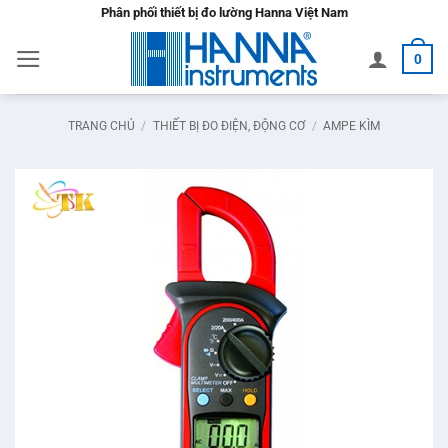
Bỏ
Phân phối thiết bị đo lường Hanna Việt Nam
qua
0
nội
dung
TRANG CHỦ
/
THIẾT BỊ ĐO ĐIỆN, ĐỘNG CƠ
/
AMPE KÌM