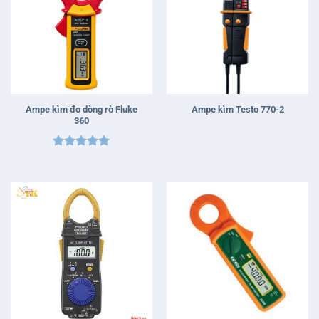
Ampe kìm đo dòng rò Fluke
Ampe kìm Testo 770-2
360
Được xếp
hạng
5
5
sao