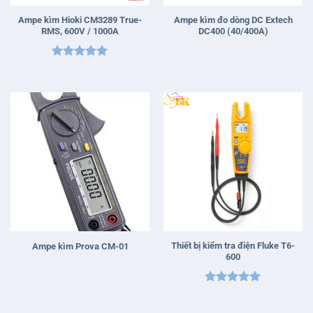
Ampe kìm Hioki CM3289 True-
Ampe kìm đo dòng DC Extech
RMS, 600V / 1000A
DC400 (40/400A)
Được xếp
hạng
5
5
sao
Thiết bị kiểm tra điện Fluke T6-
Ampe kìm Prova CM-01
600
Được xếp
hạng
5
5