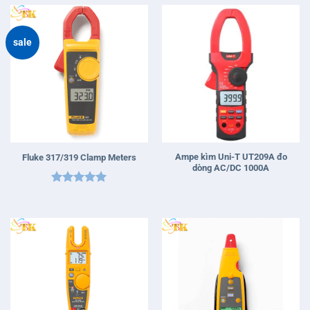
sao
sale
Ampe kìm Uni-T UT209A đo
Fluke 317/319 Clamp Meters
dòng AC/DC 1000A
Được xếp
hạng
5
5
sao