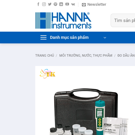
Bỏ
Newsletter
qua
Tìm
nội
kiếm:
dung
Danh mục sản phẩm
TRANG CHỦ
/
MÔI TRƯỜNG, NƯỚC, THỰC PHẨM
/
ĐO DẦU ĂN