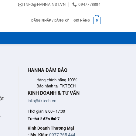
INFO@HANNAINST.VN
0947778884
ĐĂNG NHẬP / ĐĂNG KÝ
GIỎ HÀNG
0
HANNA ĐẢM BẢO
Hàng chính hãng 100%
Bảo hành tại TKTECH
KINH DOANH & TƯ VẤN
ột
info@tktech.vn
Thời gian: 8:00 - 17:00
F
Từ
thứ 2 đến thứ 7
Kinh Doanh Thương Mại
- Ms. Kiều:
0977 765 444