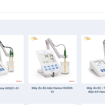
+
+
Máy đo độ mặn Hanna HI2003-
Máy đo EC / 
nna HI5521-01
01
điện trở Ha