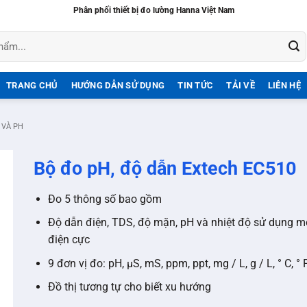
Phân phối thiết bị đo lường Hanna Việt Nam
TRANG CHỦ
HƯỚNG DẪN SỬ DỤNG
TIN TỨC
TẢI VỀ
LIÊN HỆ
 VÀ PH
Bộ đo pH, độ dẫn Extech EC510
Đo 5 thông số bao gồm
Độ dẫn điện, TDS, độ mặn, pH và nhiệt độ sử dụng m
điện cực
9 đơn vị đo: pH, μS, mS, ppm, ppt, mg / L, g / L, ° C, ° 
Đồ thị tương tự cho biết xu hướng