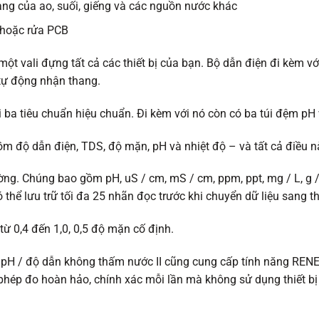
rạng của ao, suối, giếng và các nguồn nước khác
 hoặc rửa PCB
ột vali đựng tất cả các thiết bị của bạn. Bộ dẫn điện đi kèm v
 tự động nhận thang.
ba tiêu chuẩn hiệu chuẩn. Đi kèm với nó còn có ba túi đệm pH 
gồm độ dẫn điện, TDS, độ mặn, pH và nhiệt độ – và tất cả điều n
ờng. Chúng bao gồm pH, uS / cm, mS / cm, ppm, ppt, mg / L, g /
 thể lưu trữ tối đa 25 nhãn đọc trước khi chuyển dữ liệu sang th
từ 0,4 đến 1,0, 0,5 độ mặn cố định.
pH / độ dẫn không thấm nước II cũng cung cấp tính năng RENE
hép đo hoàn hảo, chính xác mỗi lần mà không sử dụng thiết b