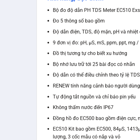
Bộ đo độ dẫn PH TDS Meter EC510 Exsti
Đo 5 thông số bao gồm
Độ dẫn điện, TDS, độ mặn, pH và nhiệt
9 đơn vị đo: pH, μS, mS, ppm, ppt, mg / L,
Đồ thị tương tự cho biết xu hướng
Bộ nhớ lưu trữ tới 25 bài đọc có nhãn
Độ dẫn có thể điều chỉnh theo tỷ lệ TDS 
RENEW tính năng cảnh báo người dùng k
Tự động tắt nguồn và chỉ báo pin yếu
Không thấm nước đến IP67
Đồng hồ đo EC500 bao gồm điện cực, n
EC510 Kit bao gồm EC500, 84μS, 1413μS,
lượng, 3 cốc mẫu có nắp và vỏ