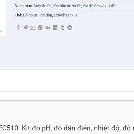
Danh mục:
Máy đo PH
,
Đo dầu ăn và Ph
,
Đo độ ẩm và pH đất
Thẻ:
Bộ đo pH
,
độ dẫn
,
Extech EC510
EC510: Kit đo pH, độ dẫn điện, nhiệt độ, độ