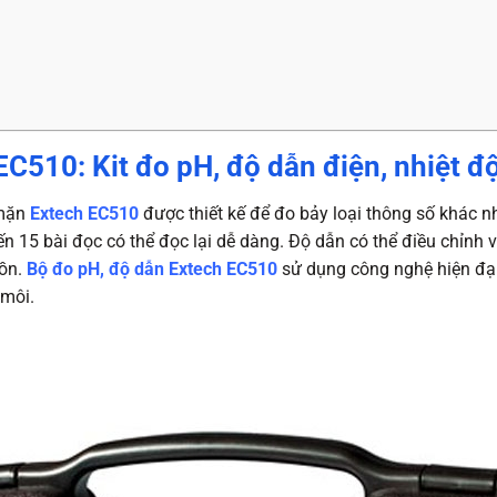
EC510: Kit đo pH, độ dẫn điện, nhiệt đ
 mặn
Extech EC510
được thiết kế để đo bảy loại thông số khác n
ến 15 bài đọc có thể đọc lại dễ dàng. Độ dẫn có thể điều chỉnh v
uồn.
Bộ đo pH, độ dẫn Extech EC510
sử dụng công nghệ hiện đại
 môi.