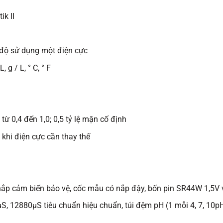
k II
 độ sử dụng một điện cực
 g / L, ° C, ° F
từ 0,4 đến 1,0; 0,5 tỷ lệ mặn cố định
hi điện cực cần thay thế
ắp cảm biến bảo vệ, cốc mẫu có nắp đậy, bốn pin SR44W 1,5V v
 12880μS tiêu chuẩn hiệu chuẩn, túi đệm pH (1 mỗi 4, 7, 10pH 