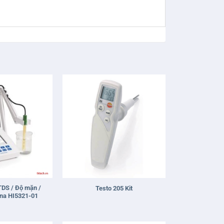
+
TDS / Độ mặn /
Testo 205 Kit
nna HI5321-01