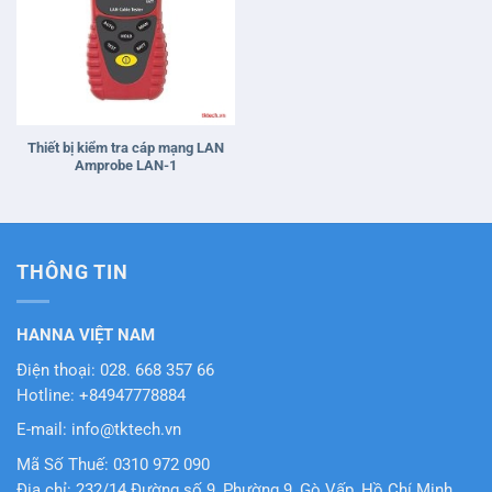
Thiết bị kiểm tra cáp mạng LAN
Amprobe LAN-1
THÔNG TIN
HANNA VIỆT NAM
Điện thoại: 028. 668 357 66
Hotline: +84947778884
E-mail: info@tktech.vn
Mã Số Thuế: 0310 972 090
Địa chỉ: 232/14 Đường số 9, Phường 9, Gò Vấp, Hồ Chí Minh,