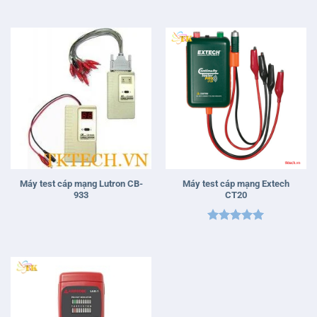
Được xếp
Được xếp
hạng
5
5
hạng
5
5
sao
sao
Máy test cáp mạng Lutron CB-
Máy test cáp mạng Extech
933
CT20
Được xếp
hạng
5
5
sao