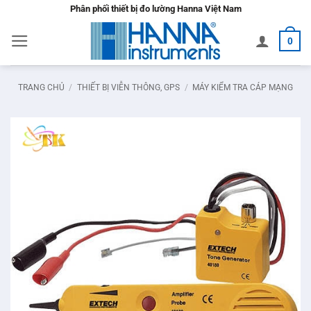
Bỏ
Phân phối thiết bị đo lường Hanna Việt Nam
qua
0
nội
dung
TRANG CHỦ
/
THIẾT BỊ VIỄN THÔNG, GPS
/
MÁY KIỂM TRA CÁP MẠNG