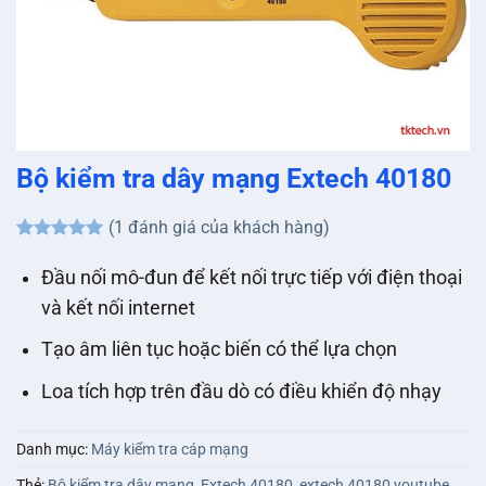
Bộ kiểm tra dây mạng Extech 40180
(
1
đánh giá của khách hàng)
5
1
trên 5
dựa trên
Đầu nối mô-đun để kết nối trực tiếp với điện thoại
đánh giá
và kết nối internet
Tạo âm liên tục hoặc biến có thể lựa chọn
Loa tích hợp trên đầu dò có điều khiển độ nhạy
Danh mục:
Máy kiểm tra cáp mạng
Thẻ:
Bộ kiểm tra dây mạng
,
Extech 40180
,
extech 40180 youtube