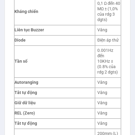
0,1 Ω đến 40
MΩ ± (1,0%
Kháng chiến
của rdg 3
dgts)
Liên tục Buzzer
Vâng
Diode
Điện áp thử
0.001Hz
đến
Tần số
10KHz ±
(0.8% của
rdg 2 dgts)
Autoranging
Vâng
Tắt tự động
Vâng
Giữ dữ liệu
Vâng
REL (Zero)
Vâng
Tắt tự động
Vâng
200mm (L)