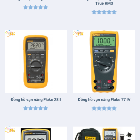
True RMS
Được xếp
Được xếp
hạng
5
5
hạng
5
5
sao
sao
Đồng hồ vạn năng Fluke 28II
Đồng hồ vạn năng Fluke 77 IV
Được xếp
Được xếp
hạng
5
5
hạng
5
5
sao
sao