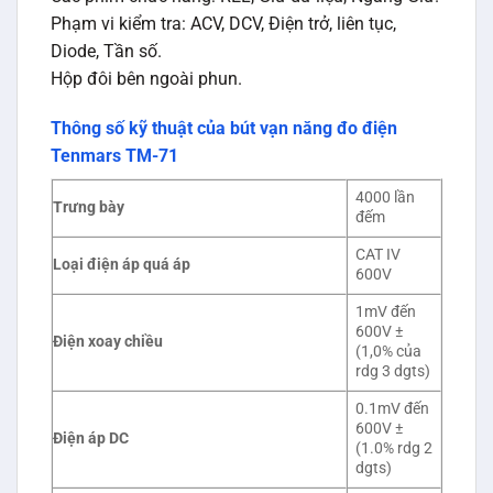
Phạm vi kiểm tra: ACV, DCV, Điện trở, liên tục,
Diode, Tần số.
Hộp đôi bên ngoài phun.
Thông số kỹ thuật của bút vạn năng đo điện
Tenmars TM-71
4000 lần
Trưng bày
đếm
CAT IV
Loại điện áp quá áp
600V
1mV đến
600V ±
Điện xoay chiều
(1,0% của
rdg 3 dgts)
0.1mV đến
600V ±
Điện áp DC
(1.0% rdg 2
dgts)