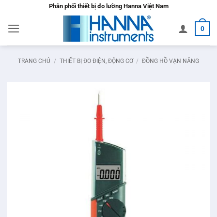
Bỏ
Phân phối thiết bị đo lường Hanna Việt Nam
qua
0
nội
dung
TRANG CHỦ
/
THIẾT BỊ ĐO ĐIỆN, ĐỘNG CƠ
/
ĐỒNG HỒ VẠN NĂNG