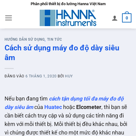
Bỏ
Phân phối thiết bị đo lường Hanna Việt Nam
qua
0
nội
dung
HƯỚNG DẪN SỬ DỤNG
,
TIN TỨC
Cách sử dụng máy đo độ dày siêu
âm
ĐĂNG VÀO
6 THÁNG 1, 2020
BỞI
HUY
Nếu bạn đang tìm
cách tận dụng tối đa máy đo độ
dày siêu âm
của
Huatec
hoặc
Elcometer
, thì bạn sẽ
cần biết cách truy cập và sử dụng các tính năng đi
kèm với mỗi thiết bị. Mỗi thiết bị đều khác nhau, bởi
vì chúng được thiết kế cho một mức độ khác nhau