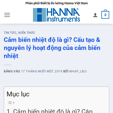
Bỏ
Phân phối thiết bị đo lường Hanna Việt Nam
qua
0
nội
dung
TIN TỨC
,
KIẾN THỨC
Cảm biến nhiệt độ là gì? Cấu tạo &
nguyên lý hoạt động của cảm biến
nhiệt
ĐĂNG VÀO
17 THÁNG MƯỜI MỘT, 2019
BỞI
NHAP_LIEU
Mục lục
Cảm biến nhiệt độ là gì? Cập