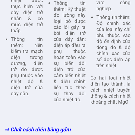
nhiệt được
vực công
Thông tin
thực hiện với
nghiệp.
thêm: Kỹ thuật
dây điện trở
đo lường này
Thông tin thêm:
nhắn & có
loại bỏ được
Độ chính xác
mức điện trở
các lỗi gây ra
của loại này chỉ
thấp.
bởi điện trở
phụ thuộc vào
Thông tin
của dây dẫn;
độ ổn định của
thêm: Nên
điện áp đầu ra
dòng đo & độ
kiểm tra mạch
phụ thuộc
chính xác của
điện tương
hoàn toàn vào
số đọc điện áp
đương, điện
sự biến đổi
trên nhiệt.
trở đo được
điện trở của
phụ thuộc vào
cảm biến nhiệt
Có hai loại nhiệt
nhiệt độ &
& điều chỉnh
điện tạo thành, là
điện trở của
liên tục theo
cách nhiệt truyền
dây dẫn.
sự thay đổi
thống & cách nhiệt
của nhiệt độ.
khoáng chất MgO
⇒ Chất cách điện bằng gốm