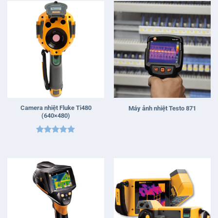
Camera nhiệt Fluke Ti480
Máy ảnh nhiệt Testo 871
(640×480)
Được xếp
hạng
5
5
sao