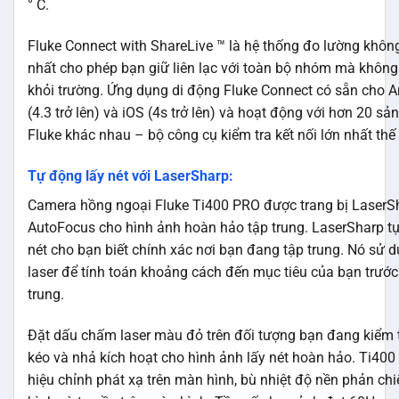
° C.
Fluke Connect with ShareLive ™ là hệ thống đo lường khôn
nhất cho phép bạn giữ liên lạc với toàn bộ nhóm mà không 
khỏi trường. Ứng dụng di động Fluke Connect có sẵn cho A
(4.3 trở lên) và iOS (4s trở lên) và hoạt động với hơn 20 s
Fluke khác nhau – bộ công cụ kiểm tra kết nối lớn nhất thế 
Tự động lấy nét với LaserSharp:
Camera hồng ngoại Fluke Ti400 PRO được trang bị LaserS
AutoFocus cho hình ảnh hoàn hảo tập trung. LaserSharp t
nét cho bạn biết chính xác nơi bạn đang tập trung. Nó sử 
laser để tính toán khoảng cách đến mục tiêu của bạn trước
trung.
Đặt dấu chấm laser màu đỏ trên đối tượng bạn đang kiểm t
kéo và nhả kích hoạt cho hình ảnh lấy nét hoàn hảo. Ti40
hiệu chỉnh phát xạ trên màn hình, bù nhiệt độ nền phản ch