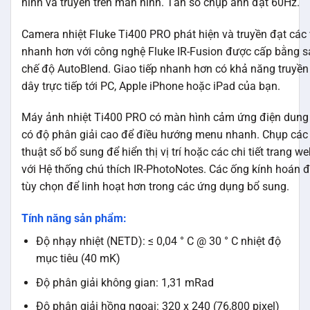
hình và truyền trên màn hình. Tần số chụp ảnh đạt 60Hz.
Camera nhiệt Fluke Ti400 PRO phát hiện và truyền đạt các
nhanh hơn với công nghệ Fluke IR-Fusion được cấp bằng s
chế độ AutoBlend. Giao tiếp nhanh hơn có khả năng truyề
dây trực tiếp tới PC, Apple iPhone hoặc iPad của bạn.
Máy ảnh nhiệt Ti400 PRO có màn hình cảm ứng điện dun
có độ phân giải cao để điều hướng menu nhanh. Chụp các 
thuật số bổ sung để hiển thị vị trí hoặc các chi tiết trang w
với Hệ thống chú thích IR-PhotoNotes. Các ống kính hoán 
tùy chọn để linh hoạt hơn trong các ứng dụng bổ sung.
Tính năng sản phẩm:
Độ nhạy nhiệt (NETD): ≤ 0,04 ° C @ 30 ° C nhiệt độ
mục tiêu (40 mK)
Độ phân giải không gian: 1,31 mRad
Độ phân giải hồng ngoại: 320 x 240 (76,800 pixel)