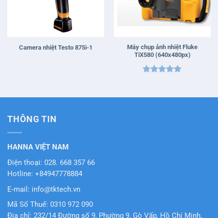
Máy chụp ảnh nhiệt Fluke
Camera nhiệt Testo 875i-1
TiX580 (640x480px)
Được xếp
hạng
5
5
sao
THÔNG TIN
HANNA VIỆT NAM
Điện thoại: 028. 668 357 66
Hotline: +84947778884
E-mail: info@tktech.vn
Mã Số Thuế: 0310 972 090
Địa chỉ: 232/14 Đường số 9, Phường 9, Gò Vấp, Hồ Chí Minh,