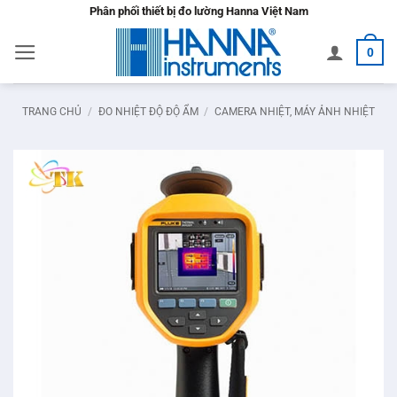
Bỏ
Phân phối thiết bị đo lường Hanna Việt Nam
qua
0
nội
dung
TRANG CHỦ
/
ĐO NHIỆT ĐỘ ĐỘ ẨM
/
CAMERA NHIỆT, MÁY ẢNH NHIỆT