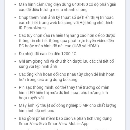
Màn hình cảm ứng điện dung 640×480 có độ phân giải
cao để điều hướng menu nhanh chóng
Chụp thêm hình ảnh kỹ thuật số để hiển thị vị trí hoặc
các chi tiết trang web bổ sung với Hệ thống chú thích
IR-PhotoNotes
Các tùy chọn đầu ra hiển thị nâng cao hơn để có được
thông tin chi tiết thông qua phát trực tuyến video đến
PC hoặc màn hình độ nét cao (USB và HDMI)
Đo nhiệt độ cao lên đến 1200 ° C
Ghi âm giọng nói và chú thích được lưu các chi tiết bổ
sung với tệp hình ảnh
Các ống kính hoán đổi cho nhau tùy chọn để linh hoạt
hơn trong các ứng dụng bổ sung
Pin sạc thông minh, có thể thay thế trường có màn
hình LED hiển thị mức độ linh hoạt cho trường linh
hoạt tuyệt vời
Máy ảnh kỹ thuật số công nghiệp 5 MP cho chất lượng
hình ảnh độ nét cao
Bao gồm phần mềm báo cáo và phân tích ứng dụng
SmartView® và SmartView Mobile App