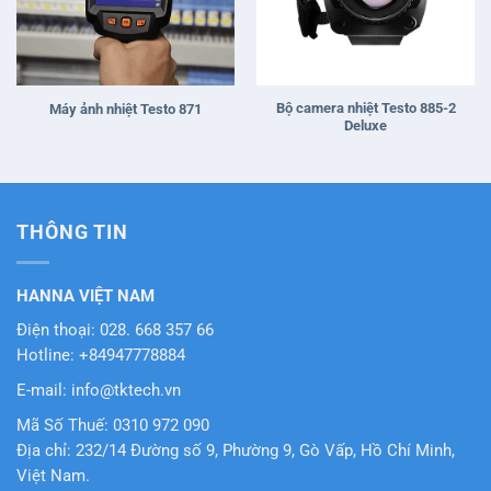
Bộ camera nhiệt Testo 885-2
Máy ảnh nhiệt Testo 871
Deluxe
THÔNG TIN
HANNA VIỆT NAM
Điện thoại: 028. 668 357 66
Hotline: +84947778884
E-mail: info@tktech.vn
Mã Số Thuế: 0310 972 090
Địa chỉ: 232/14 Đường số 9, Phường 9, Gò Vấp, Hồ Chí Minh,
Việt Nam.