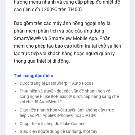
hướng menu nhanh và cung cấp phép đo nhiệt độ
cao (lên đến 1200ºC trên Ti400).
Bao gồm trên các máy ảnh hồng ngoại này là
phần mềm phân tích và báo cáo ứng dụng
SmartView® và SmartView Mobile App. Phần
mềm cho phép tạo báo cáo kiểm tra tại chỗ và liên
lạc trực tiếp với khách hàng hoặc người quản lý
thông qua thiết bị di động.
Tính năng, đặc điểm
Được trang bị LaserSharp ™ Auto Focus
Phát hiện và truyền đạt các vấn đề nhanh hơn với
công nghệ Fluke IR-Fusion® được cấp bằng sáng chế
với chế độ AutoBlend ™
Giao tiếp nhanh hơn với truyền ảnh không dây trực
tiếp vào PC, Apple® iPhone® hoặc iPad®
Chụp thêm 5 phép đo Fluke Connect
Giao diện người dùng dễ sử dụng, một tay