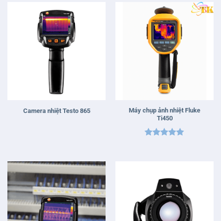
sao
Máy chụp ảnh nhiệt Fluke
Camera nhiệt Testo 865
Ti450
Được xếp
hạng
5
5
sao