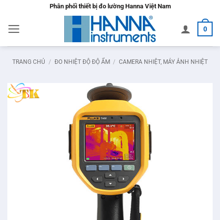
Bỏ
Phân phối thiết bị đo lường Hanna Việt Nam
qua
0
nội
dung
TRANG CHỦ
/
ĐO NHIỆT ĐỘ ĐỘ ẨM
/
CAMERA NHIỆT, MÁY ẢNH NHIỆT