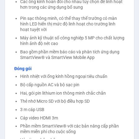
Các ống kính hoán đổi cho nhau tùy chọn để linh hoạt
hơn trong các ứng dụng bổ sung
Pin sạc thông minh, có thể thay thế trường có màn
hình LED hiển thị mức độ linh hoạt cho trường linh
hoạt tuyệt vời
Máy ảnh kỹ thuật số công nghiệp 5 MP cho chất lượng
hình ảnh độ nét cao
Bao gồm phần mềm báo cáo và phân tích ứng dụng
SmartView® và SmartView Mobile App
Đóng gói
Hinh nhiệt với ống kính hồng ngoại tiêu chuẩn
Bộ cấp nguồn AC và bộ sạc pin
Hai, gói pin lithium ion thông minh chắc chắn
Thẻ nhớ Micro SD với bộ điều hợp SD
3 m cáp USB
Cáp video HDMI 3m
Phần mềm SmartView® với các bản nâng cấp phần
mềm miễn phí cho cuộc sống