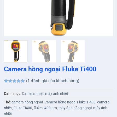
Camera hồng ngoại Fluke Ti400
(
1
đánh giá của khách hàng)
5
1
trên 5
dựa trên
Danh mục:
Camera nhiệt, máy ảnh nhiệt
đánh giá
Thẻ:
camera hồng ngoại
,
Camera hồng ngoại Fluke Ti400
,
camera
nhiệt
,
Fluke Ti400
,
fluke ti400 pro
,
máy ảnh hồng ngoại
,
máy ảnh
nhiệt