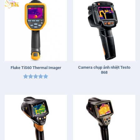
Camera chụp ảnh nhiệt Testo
Fluke TiS60 Thermal Imager
868
Được xếp
hạng
5
5
sao