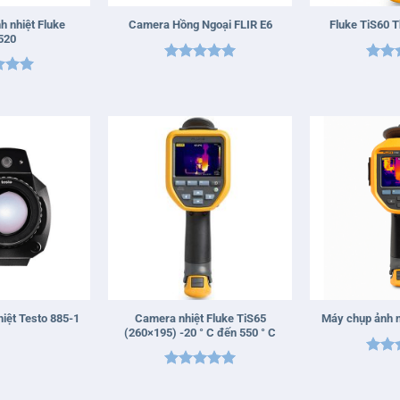
h nhiệt Fluke
Camera Hồng Ngoại FLIR E6
Fluke TiS60 
520
Được xếp
Được
xếp
hạng
5
5
hạn
5
5
sao
sao
+
+
Camera nhiệt Fluke TiS65
iệt Testo 885-1
Máy chụp ảnh n
(260×195) -20 ° C đến 550 ° C
Được
Được xếp
hạn
hạng
5
5
sao