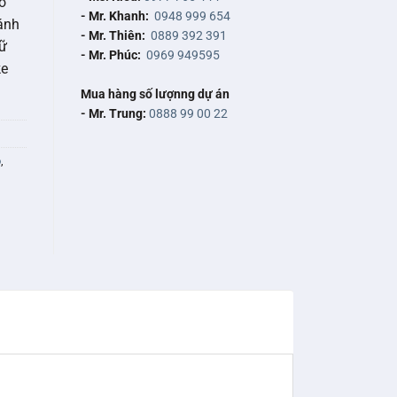
o
- Mr. Khanh:
0948 999 654
ánh
- Mr. Thiên:
0889 392 391
dữ
- Mr. Phúc:
0969 949595
ke
Mua hàng số lượnng dự án
- Mr. Trung:
0888 99 00 22
ộ
,