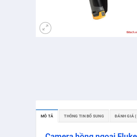
MÔ TẢ
THÔNG TIN BỔ SUNG
ĐÁNH GIÁ (
Camera hồng ngoại Fluk