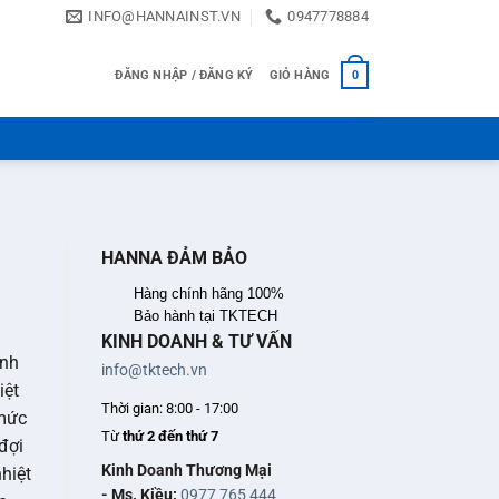
INFO@HANNAINST.VN
0947778884
ĐĂNG NHẬP / ĐĂNG KÝ
GIỎ HÀNG
0
HANNA ĐẢM BẢO
Hàng chính hãng 100%
Bảo hành tại TKTECH
KINH DOANH & TƯ VẤN
anh
info@tktech.vn
iệt
Thời gian: 8:00 - 17:00
 mức
Từ
thứ 2 đến thứ 7
đợi
Kinh Doanh Thương Mại
hiệt
- Ms. Kiều:
0977 765 444