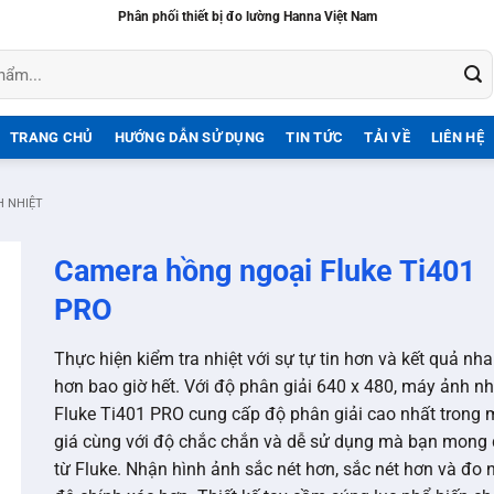
Phân phối thiết bị đo lường Hanna Việt Nam
TRANG CHỦ
HƯỚNG DẪN SỬ DỤNG
TIN TỨC
TẢI VỀ
LIÊN HỆ
H NHIỆT
Camera hồng ngoại Fluke Ti401
PRO
Thực hiện kiểm tra nhiệt với sự tự tin hơn và kết quả nh
hơn bao giờ hết. Với độ phân giải 640 x 480, máy ảnh nh
Fluke Ti401 PRO cung cấp độ phân giải cao nhất trong
giá cùng với độ chắc chắn và dễ sử dụng mà bạn mong 
từ Fluke. Nhận hình ảnh sắc nét hơn, sắc nét hơn và đo n