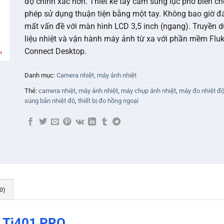
độ chính xác hơn. Thiết kế tay cầm súng lục phổ biến ch
phép sử dụng thuận tiện bằng một tay. Không bao giờ đ
mất vấn đề với màn hình LCD 3,5 inch (ngang). Truyền 
liệu nhiệt và vận hành máy ảnh từ xa với phần mềm Flu
Connect Desktop.
Danh mục:
Camera nhiệt, máy ảnh nhiệt
Thẻ:
camera nhiệt
,
máy ảnh nhiệt
,
máy chụp ảnh nhiệt
,
máy đo nhiệt đ
súng bắn nhiệt độ
,
thiết bị đo hồng ngoại
0)
e Ti401 PRO