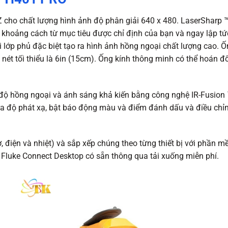
cho chất lượng hình ảnh độ phân giải 640 x 480. LaserSharp
hị khoảng cách từ mục tiêu được chỉ định của bạn và ngay lập tứ
ớp phủ đặc biệt tạo ra hình ảnh hồng ngoại chất lượng cao. Ố
y nét tối thiểu là 6in (15cm). Ống kính thông minh có thể hoán
 độ hồng ngoại và ánh sáng khả kiến ​​bằng công nghệ IR-Fusio
ửa độ phát xạ, bật báo động màu và điểm đánh dấu và điều chỉn
ơ, điện và nhiệt) và sắp xếp chúng theo từng thiết bị với phần m
Fluke Connect Desktop có sẵn thông qua tải xuống miễn phí.