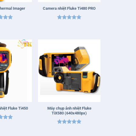
Thermal Imager
Camera nhiệt Fluke Ti480 PRO
 xếp
Được xếp
g
5
5
hạng
5
5
sao
+
Máy chụp ảnh nhiệt Fluke
hiệt Fluke Ti450
TiX580 (640x480px)
 xếp
Được xếp
g
5
5
hạng
5
5