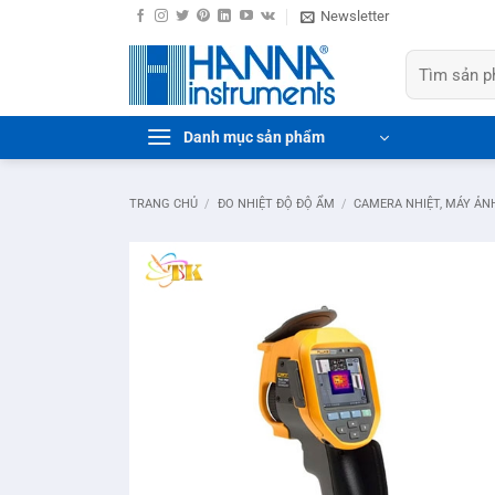
Bỏ
Newsletter
qua
Tìm
nội
kiếm:
dung
Danh mục sản phẩm
TRANG CHỦ
/
ĐO NHIỆT ĐỘ ĐỘ ẨM
/
CAMERA NHIỆT, MÁY ẢN