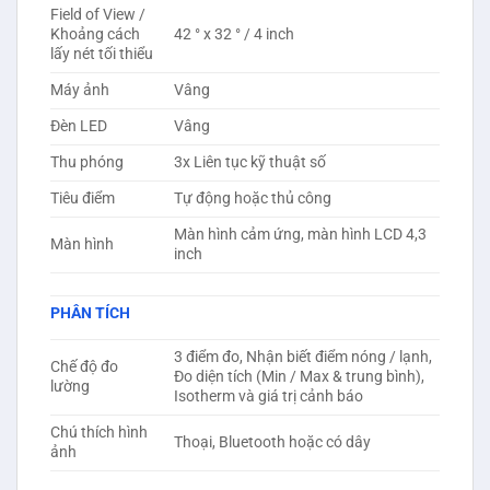
Field of View /
Khoảng cách
42 ° x 32 ° / 4 inch
lấy nét tối thiểu
Máy ảnh
Vâng
Đèn LED
Vâng
Thu phóng
3x Liên tục kỹ thuật số
Tiêu điểm
Tự động hoặc thủ công
Màn hình cảm ứng, màn hình LCD 4,3
Màn hình
inch
PHÂN TÍCH
3 điểm đo, Nhận biết điểm nóng / lạnh,
Chế độ đo
Đo diện tích (Min / Max & trung bình),
lường
Isotherm và giá trị cảnh báo
Chú thích hình
Thoại, Bluetooth hoặc có dây
ảnh