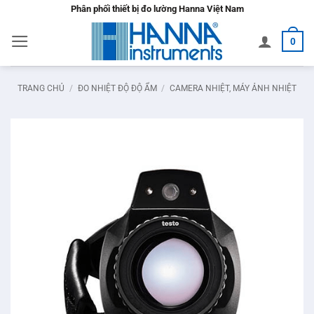
Bỏ
Phân phối thiết bị đo lường Hanna Việt Nam
qua
0
nội
dung
TRANG CHỦ
/
ĐO NHIỆT ĐỘ ĐỘ ẨM
/
CAMERA NHIỆT, MÁY ẢNH NHIỆT