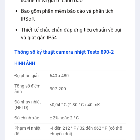
Isotherm và giá trị cảnh báo
Bao gồm phần mềm báo cáo và phân tích
IRSoft
Thiết kế chắc chắn đáp ứng tiêu chuẩn về bụi
và giật gân IP54
Thông số kỹ thuật camera nhiệt Testo 890-2
HÌNH ẢNH
Độ phân giải
640 x 480
Tổng số điểm
307.200
ảnh
Độ nhạy nhiệt
<0,04 ° C @ 30 ° C / 40 mK
(NETD)
Độ chính xác
± 2% hoặc 2 ° C
Phạm vi nhiệt
-4 đến 212 ° F / 32 đến 662 ° F, (có thể
độ
chuyển đổi)