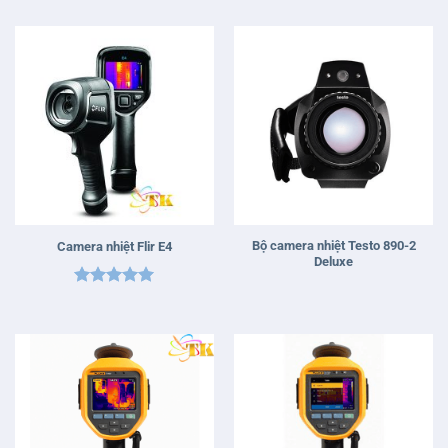
hạng
5
5
hạng
5
5
sao
sao
Bộ camera nhiệt Testo 890-2
Camera nhiệt Flir E4
Deluxe
Được xếp
hạng
5
5
sao