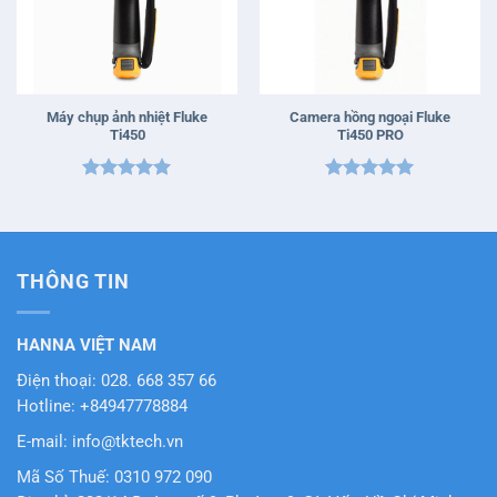
Máy chụp ảnh nhiệt Fluke
Camera hồng ngoại Fluke
Ti450
Ti450 PRO
Được xếp
Được xếp
hạng
5
5
hạng
5
5
sao
sao
THÔNG TIN
HANNA VIỆT NAM
Điện thoại: 028. 668 357 66
Hotline: +84947778884
E-mail: info@tktech.vn
Mã Số Thuế: 0310 972 090