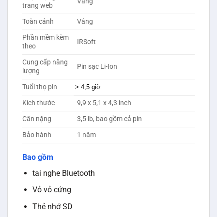
Vâng
trang web
Toàn cảnh
Vâng
Phần mềm kèm
IRSoft
theo
Cung cấp năng
Pin sạc Li-Ion
lượng
Tuổi thọ pin
> 4,5 giờ
Kích thước
9,9 x 5,1 x 4,3 inch
Cân nặng
3,5 lb, bao gồm cả pin
Bảo hành
1 năm
Bao gồm
tai nghe Bluetooth
Vỏ vỏ cứng
Thẻ nhớ SD