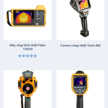
Máy chụp hình nhiệt Fluke
Camera chụp nhiệt Testo 880
TiX520
Được xếp
hạng
5
5
sao