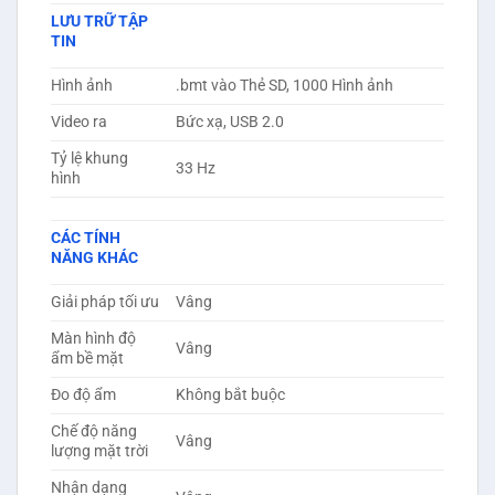
LƯU TRỮ TẬP
TIN
Hình ảnh
.bmt vào Thẻ SD, 1000 Hình ảnh
Video ra
Bức xạ, USB 2.0
Tỷ lệ khung
33 Hz
hình
CÁC TÍNH
NĂNG KHÁC
Giải pháp tối ưu
Vâng
Màn hình độ
Vâng
ẩm bề mặt
Đo độ ẩm
Không bắt buộc
Chế độ năng
Vâng
lượng mặt trời
Nhận dạng