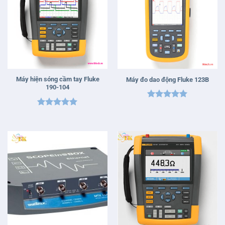
Máy hiện sóng cầm tay Fluke
Máy đo dao động Fluke 123B
190-104
Được xếp
Được xếp
hạng
5
5
hạng
5
5
sao
sao