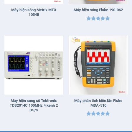
Máy hiện sóng Metrix MTX
Máy hiện sóng Fluke 190-062
1054B
Được xếp
hạng
5
5
sao
Máy hiện sóng số Tektronix
Máy phân tích biến tần Fluke
TDS2014C 100MHz 4 kênh 2
MDA-510
GS/s
Được xếp
hạng
5
5
sao