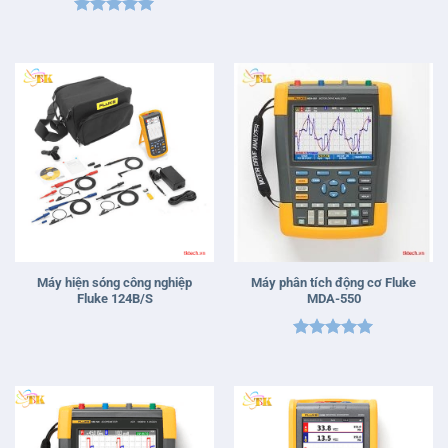
Được xếp
Được xếp
hạng
5
5
hạng
5
5
sao
sao
Máy hiện sóng công nghiệp
Máy phân tích động cơ Fluke
Fluke 124B/S
MDA-550
Được xếp
hạng
5
5
sao