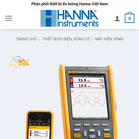
Bỏ
Phân phối thiết bị đo lường Hanna Việt Nam
qua
0
nội
dung
TRANG CHỦ
/
THIẾT BỊ ĐO ĐIỆN, ĐỘNG CƠ
/
MÁY HIỆN SÓNG