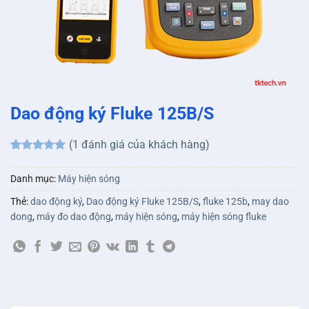
Dao động ký Fluke 125B/S
(
1
đánh giá của khách hàng)
5
1
trên 5
dựa trên
Danh mục:
Máy hiện sóng
đánh giá
Thẻ:
dao động ký
,
Dao động ký Fluke 125B/S
,
fluke 125b
,
may dao
dong
,
máy đo dao động
,
máy hiện sóng
,
máy hiện sóng fluke