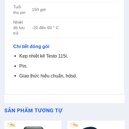
SẢN PHẨM TƯƠNG TỰ
Cảm biến độ ẩm không dây
Kẹp cảm biến dòng rò Kyoritsu
Extech MO270-X
8121
Được xếp
hạng
5
5
sao