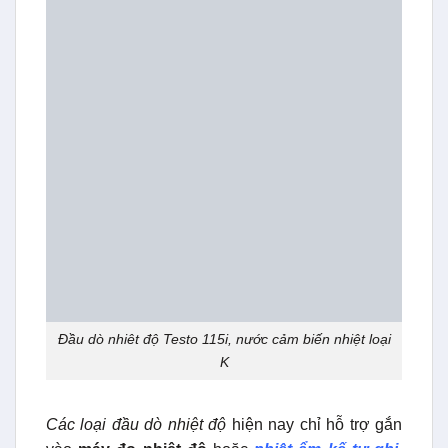
Đầu dò nhiêt độ Testo 115i, nước cảm biến nhiệt loại
K
Các loại đầu dò nhiệt độ
hiện nay chỉ hỗ trợ gắn
vào
máy đo nhiệt độ
hoặc
nhiệt ẩm kế tự ghi
.
Nhưng đầu dò nhiệt độ của Testo có thể cho phép
gắn vào máy đo áp suất. Kết nối với máy tính
bảng, điện thoại di động trực tiếp theo dõi nhiệt độ
đo.
Đầu dò thông kinh kiểu K
này khi được gắn vào
máy đo áp suất Testo 549i. Nó có thể tính toán các
thông số hệ thống làm lạnh.
Ưu điểm của đầu đo nhiệt độ Testo 115i:
Đo lưu lượng và nhiệt độ hệ thống sưởi, nước,
không khí.