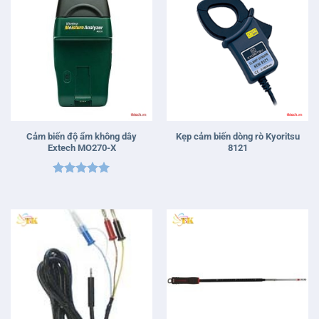
Kyoritsu 7073 – Phụ Kiện
Đầu dò Hotwire Kimo SFC-900
Kyoritsu 7073
(gió, nhiệt độ)