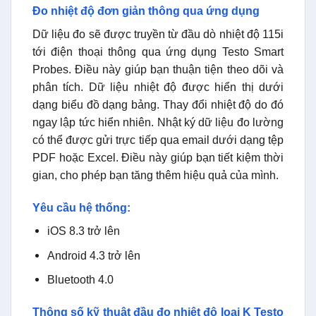
iOS 8.3 trở lên
Android 4.3 trở lên
Bluetooth 4.0
Thông số kỹ thuật đầu đo nhiệt độ loại K Testo
115i
NHIỆT ĐỘ – NTC
Phạm vi đo
-40 đến 150 ° C
Độ chính xác
± 1,3 ° C (-20 đến 85 ° C)
Độ phân giải
0,1 ° C
DỮ LIỆU KỸ THUẬT CHUNG
Kích
183 x 90 x 30 mm
thước
Nhiệt