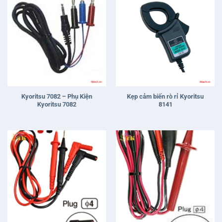
Kyoritsu 7066A – Phụ Kiện
Kyoritsu 7067 – Phụ Kiện
Kyoritsu 7066A
Kyoritsu 7067
THÔNG TIN
HANNA VIỆT NAM
Điện thoại: 028. 668 357 66
Hotline: +84947778884
E-mail: info@tktech.vn