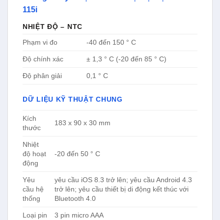
độ hoạt
-20 đến 50 ° C
động
Yêu
yêu cầu iOS 8.3 trở lên; yêu cầu Android 4.3
cầu hệ
trở lên; yêu cầu thiết bị di động kết thúc với
thống
Bluetooth 4.0
Loại pin
3 pin micro AAA
Tuổi
150 giờ
thọ pin
Nhiệt
độ lưu
-20 đến 60 ° C
trữ
Chi tiết đóng gói
Kẹp nhiệt kế Testo 115i.
Pin.
Giao thức hiệu chuẩn, hdsd.