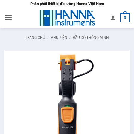
Bỏ
Phân phối thiết bị đo lường Hanna Việt Nam
qua
0
nội
dung
TRANG CHỦ
/
PHỤ KIỆN
/
ĐẦU DÒ THÔNG MINH