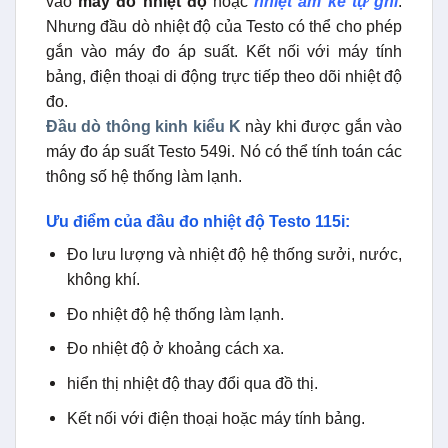
Đo nhiệt độ hệ thống làm lạnh.
Đo nhiệt độ ở khoảng cách xa.
hiển thị nhiệt độ thay đổi qua đồ thị.
Kết nối với điện thoại hoặc máy tính bảng.
Đo nhiệt độ đơn giản thông qua ứng dụng
Dữ liệu đo sẽ được truyền từ đầu dò nhiệt độ 115i
tới điện thoại thông qua ứng dụng Testo Smart
Probes. Điều này giúp bạn thuận tiện theo dõi và
phân tích. Dữ liệu nhiệt độ được hiển thị dưới
dạng biểu đồ dạng bảng. Thay đổi nhiệt độ do đó
ngay lập tức hiển nhiên. Nhật ký dữ liệu đo lường
có thể được gửi trực tiếp qua email dưới dạng tệp
PDF hoặc Excel. Điều này giúp bạn tiết kiệm thời
gian, cho phép bạn tăng thêm hiệu quả của mình.
Yêu cầu hệ thống: