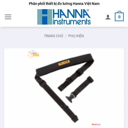
Bỏ
Phân phối thiết bị đo lường Hanna Việt Nam
qua
0
nội
dung
TRANG CHỦ
/
PHỤ KIỆN