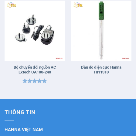
Bộ chuyển đổi nguồn AC
Đầu dò điện cực Hanna
Extech UA100-240
HI11310
Được xếp
hạng
5
5
sao
THÔNG TIN
HANNA VIỆT NAM