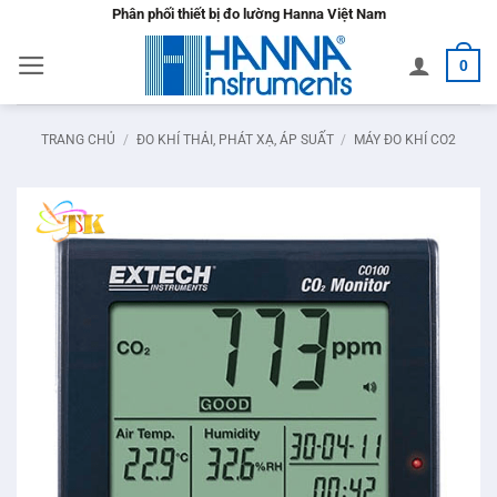
Bỏ
Phân phối thiết bị đo lường Hanna Việt Nam
qua
0
nội
dung
TRANG CHỦ
/
ĐO KHÍ THẢI, PHÁT XẠ, ÁP SUẤT
/
MÁY ĐO KHÍ CO2