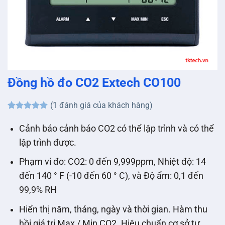
Đồng hồ đo CO2 Extech CO100
(
1
đánh giá của khách hàng)
5
1
trên 5
dựa trên
Cảnh báo cảnh báo CO2 có thể lập trình và có thể
đánh giá
lập trình được.
Phạm vi đo: CO2: 0 đến 9,999ppm, Nhiệt độ: 14
đến 140 ° F (-10 đến 60 ° C), và Độ ẩm: 0,1 đến
99,9% RH
Hiển thị năm, tháng, ngày và thời gian. Hàm thu
hồi giá trị Max / Min CO2. Hiệu chuẩn cơ sở tự