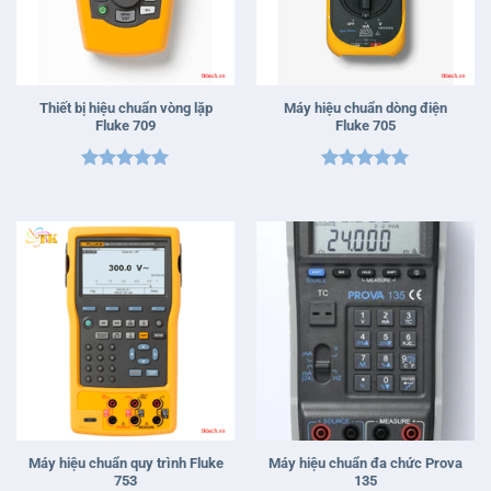
Thiết bị hiệu chuẩn vòng lặp
Máy hiệu chuẩn dòng điện
Fluke 709
Fluke 705
Được xếp
Được xếp
hạng
5
5
hạng
5
5
sao
sao
Máy hiệu chuẩn quy trình Fluke
Máy hiệu chuẩn đa chức Prova
753
135