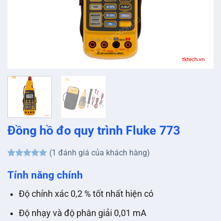
Đồng hồ đo quy trình Fluke 773
(
1
đánh giá của khách hàng)
5
1
trên 5
dựa trên
Tính năng chính
đánh giá
Độ chính xác 0,2 % tốt nhất hiện có
Độ nhạy và độ phân giải 0,01 mA