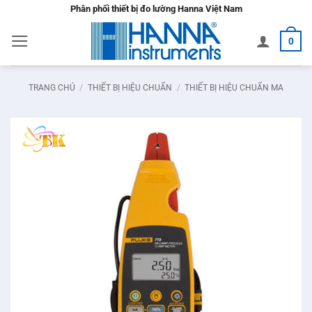
Bỏ
Phân phối thiết bị đo lường Hanna Việt Nam
qua
0
nội
dung
TRANG CHỦ
/
THIẾT BỊ HIỆU CHUẨN
/
THIẾT BỊ HIỆU CHUẨN MA