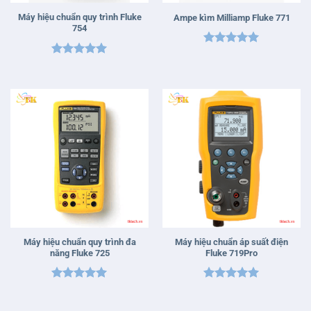
Máy hiệu chuẩn quy trình Fluke
Ampe kìm Milliamp Fluke 771
754
Được xếp
Được xếp
hạng
5
5
hạng
5
5
sao
sao
Máy hiệu chuẩn quy trình đa
Máy hiệu chuẩn áp suất điện
năng Fluke 725
Fluke 719Pro
Được xếp
Được xếp
hạng
5
5
hạng
5
5
sao
sao