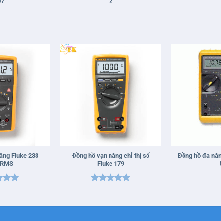
07
2
+
+
ăng Fluke 233
Đồng hồ vạn năng chỉ thị số
Đồng hồ đa năn
 RMS
Fluke 179
xếp
Được xếp
5
5
hạng
5
5
sao