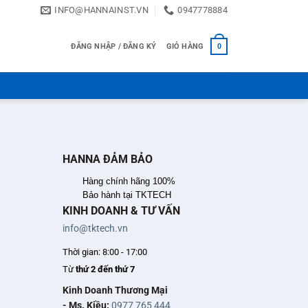
INFO@HANNAINST.VN
0947778884
ĐĂNG NHẬP / ĐĂNG KÝ
GIỎ HÀNG
0
HANNA ĐẢM BẢO
Hàng chính hãng 100%
Bảo hành tại TKTECH
KINH DOANH & TƯ VẤN
info@tktech.vn
Thời gian: 8:00 - 17:00
Từ
thứ 2 đến thứ 7
Kinh Doanh Thương Mại
- Ms. Kiều:
0977 765 444