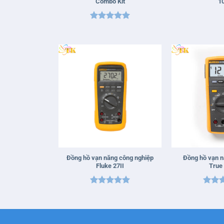
Combo Kit
1
Được xếp
hạng
5
5
sao
+
+
Đồng hồ vạn năng công nghiệp
Đồng hồ vạn n
Fluke 27II
True
Được xếp
Được 
hạng
5
5
hạng
sao
sao