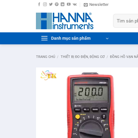
Bỏ
Newsletter
qua
Tìm
nội
kiếm:
dung
Danh mục sản phẩm
TRANG CHỦ
/
THIẾT BỊ ĐO ĐIỆN, ĐỘNG CƠ
/
ĐỒNG HỒ VẠN N