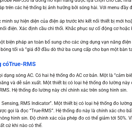
probe AM-530 là đồng hồ vạn năng được lựa chọn cho các nhà
 áp trên các hệ thống bị ảnh hưởng bởi sóng hài. Với menu đầy 
 minh sự hiện diện của điện áp trước khi kết nối thiết bị mới h
ết nối điện. Xác định cầu chì thổi. Khắc phục sự cố động cơ hoặc
ột biện pháp an toàn bổ sung cho các ứng dụng vạn năng điện
bóng tối và “giá đỡ đầu dò thứ ba cung cấp cho bạn một bàn ta
ng cóTrue-RMS
ọi dạng sóng AC. Có hai hệ thống đo AC cơ bản. Một là “cảm biế
hăng và dễ sản xuất. Một thiết bị có loại hệ thống đo lường này
a RMS. Hệ thống đo lường này chỉ chính xác trên sóng hình sin.
ensing, RMS Indicator”. Một thiết bị có loại hệ thống đo lường
ợc gọi là đọc “True-RMS”. Hệ thống đo này là chính xác cho bất
ông hình sin. Độ chính xác của phép đo có thể giảm tới 50%. Vì
t cứ khi nào có thể.