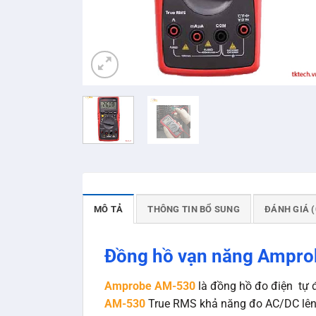
MÔ TẢ
THÔNG TIN BỔ SUNG
ĐÁNH GIÁ (
Đồng hồ vạn năng Ampr
Amprobe AM-530
là đồng hồ đo điện tự đ
AM-530
True RMS khả năng đo AC/DC lên 