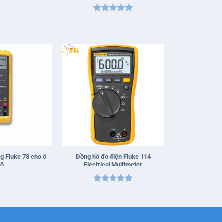
Được xếp
hạng
5
5
sao
+
g Fluke 78 cho ô
Đồng hồ đo điện Fluke 114
tô
Electrical Multimeter
Được xếp
hạng
5
5
sao