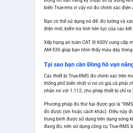
Đồng hồ vạn năng kỹ thuật số tự động Am
biến True-rms vì vậy nó đo chính xác điện
Bạn có thể sử dụng nó để: đo lường và xác
điện mới; kiểm tra tính liên tục của các k
Xếp hạng an toàn CAT III 600V cung cấp m
AM-530 giúp bạn nhìn thấy màu dây trong 
Tại sao bạn cần Đồng hồ vạn nă
Các thiết bị True-RMS đo chính xác trên m
thống phổ biến nhất vì nó có giá cả phải c
nhân nó với 1.112, cho phép thiết bị chỉ r
Phương pháp đo thứ hai được gọi là “RMS S
đo được (sin hoặc cách khác). Điều này đư
trung bình được sử dụng trên dạng sóng kh
đang đo, nên sử dụng công cụ True-RMS bấ