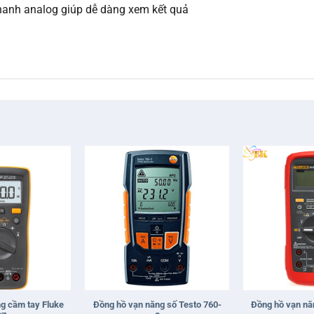
hanh analog giúp dễ dàng xem kết quả
+
+
g cầm tay Fluke
Đồng hồ vạn năng số Testo 760-
Đồng hồ vạn năn