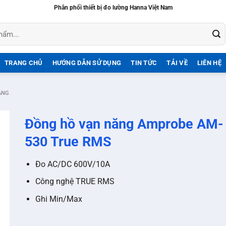
Phân phối thiết bị đo lường Hanna Việt Nam
TRANG CHỦ
HƯỚNG DẪN SỬ DỤNG
TIN TỨC
TẢI VỀ
LIÊN HỆ
ĂNG
Đồng hồ vạn năng Amprobe AM-
530 True RMS
Đo AC/DC 600V/10A
Công nghệ TRUE RMS
Ghi Min/Max