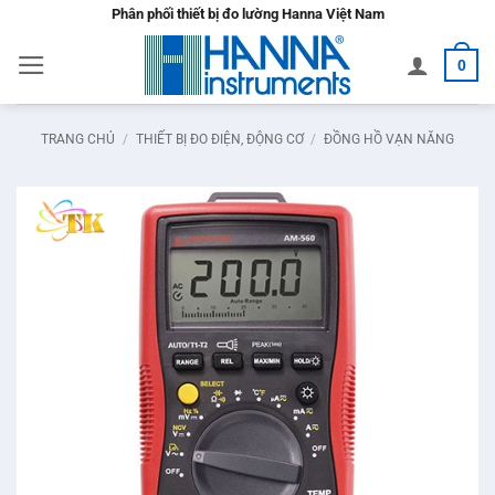
Bỏ
Phân phối thiết bị đo lường Hanna Việt Nam
qua
0
nội
dung
TRANG CHỦ
/
THIẾT BỊ ĐO ĐIỆN, ĐỘNG CƠ
/
ĐỒNG HỒ VẠN NĂNG