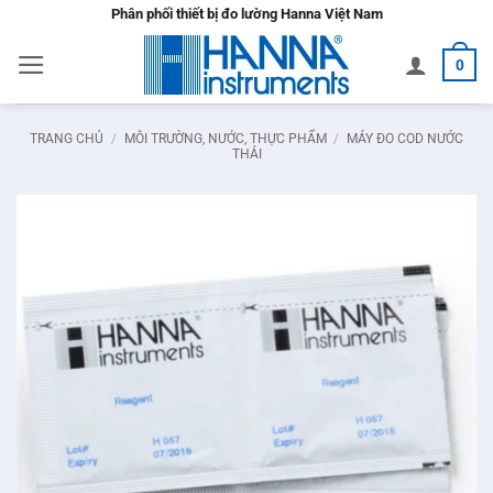
Bỏ
Phân phối thiết bị đo lường Hanna Việt Nam
qua
0
nội
dung
TRANG CHỦ
/
MÔI TRƯỜNG, NƯỚC, THỰC PHẨM
/
MÁY ĐO COD NƯỚC
THẢI