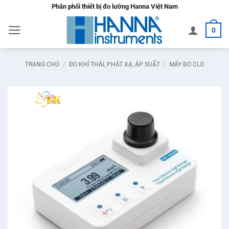
Bỏ
Phân phối thiết bị đo lường Hanna Việt Nam
qua
0
nội
dung
TRANG CHỦ
/
ĐO KHÍ THẢI, PHÁT XẠ, ÁP SUẤT
/
MÁY ĐO CLO