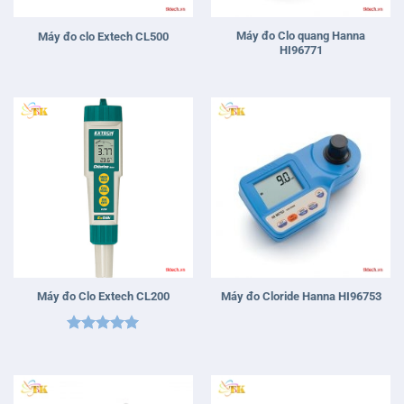
Máy đo Clo quang Hanna
Máy đo clo Extech CL500
HI96771
Máy đo Clo Extech CL200
Máy đo Cloride Hanna HI96753
Được xếp
hạng
5
5
sao