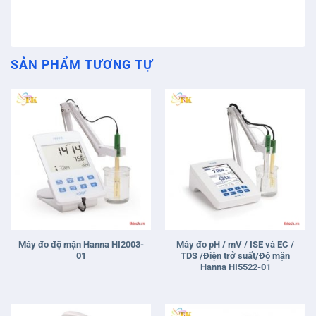
SẢN PHẨM TƯƠNG TỰ
Máy đo độ mặn Hanna HI2003-
Máy đo pH / mV / ISE và EC /
01
TDS /Điện trở suất/Độ mặn
Hanna HI5522-01