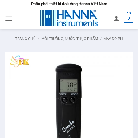
Bỏ
Phân phối thiết bị đo lường Hanna Việt Nam
qua
0
nội
dung
TRANG CHỦ
/
MÔI TRƯỜNG, NƯỚC, THỰC PHẨM
/
MÁY ĐO PH