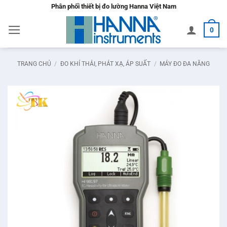
Bỏ
Phân phối thiết bị đo lường Hanna Việt Nam
qua
0
nội
dung
TRANG CHỦ
/
ĐO KHÍ THẢI, PHÁT XẠ, ÁP SUẤT
/
MÁY ĐO ĐA NĂNG