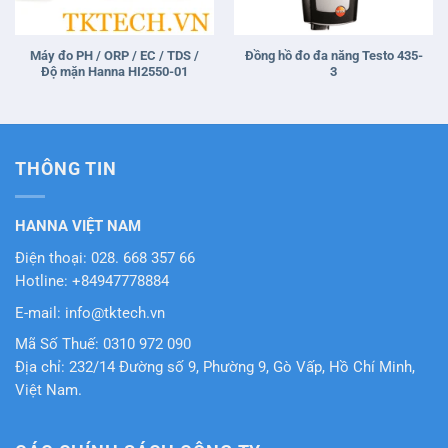
Máy đo PH / ORP / EC / TDS /
Đồng hồ đo đa năng Testo 435-
Độ mặn Hanna HI2550-01
3
THÔNG TIN
HANNA VIỆT NAM
Điện thoại: 028. 668 357 66
Hotline: +84947778884
E-mail: info@tktech.vn
Mã Số Thuế: 0310 972 090
Địa chỉ: 232/14 Đường số 9, Phường 9, Gò Vấp, Hồ Chí Minh,
Việt Nam.