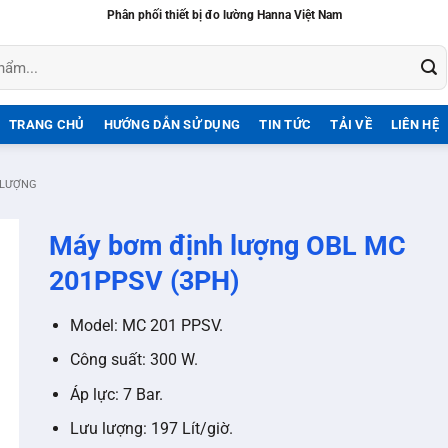
Phân phối thiết bị đo lường Hanna Việt Nam
TRANG CHỦ
HƯỚNG DẪN SỬ DỤNG
TIN TỨC
TẢI VỀ
LIÊN HỆ
 LƯỢNG
Máy bơm định lượng OBL MC
201PPSV (3PH)
Model: MC 201 PPSV.
Công suất: 300 W.
Áp lực: 7 Bar.
Lưu lượng: 197 Lít/giờ.