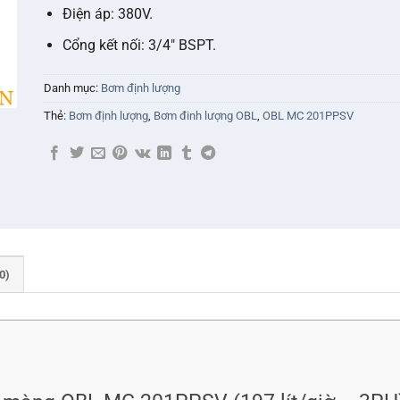
Điện áp: 380V.
Cổng kết nối: 3/4″ BSPT.
Danh mục:
Bơm định lượng
Thẻ:
Bơm định lượng
,
Bơm đinh lượng OBL
,
OBL MC 201PPSV
0)