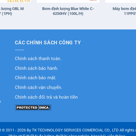
 lượng OBL M
Bơm định lượng Blue White C-
Máy bơm địn
 (1PH)
6250HV (100L/H)
11PPS
CÁC CHÍNH SÁCH CÔNG TY
Chính sách thanh toán.
Chính sách bảo hành.
Chỉnh sách bảo mật.
Chính sách vận chuyển.
Chính sách đổi trả và hoàn tiền
ồ
t © 2011 - 2026 By TK TECHNOLOGY SERVICES COMERCIAL CO., LTD All rights 