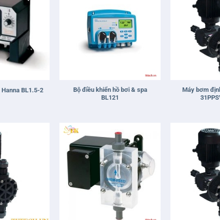
+
+
Bộ điều khiển hồ bơi & spa
Máy bơm địn
 Hanna BL1.5-2
BL121
31PPS
+
+