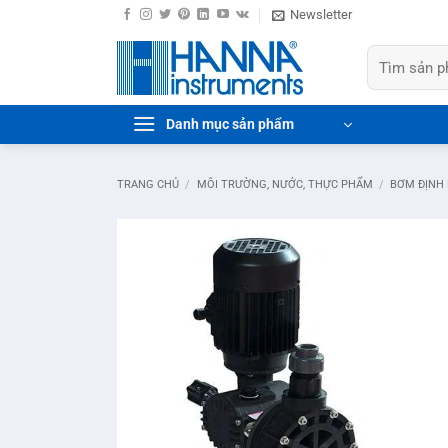
Bỏ
Newsletter
qua
Tìm
nội
kiếm:
dung
Danh mục sản phẩm
TRANG CHỦ
/
MÔI TRƯỜNG, NƯỚC, THỰC PHẨM
/
BƠM ĐỊNH