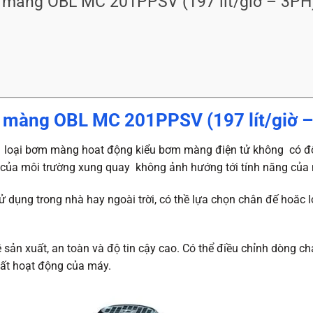
 màng OBL MC 201PPSV (197 lít/giờ – 3PH
 màng OBL MC 201PPSV (197 lít/giờ 
oại bơm màng hoat động kiểu bơm màng điện tử không có độn
iệt của môi trường xung quay không ảnh hướng tới tính năng củ
 dụng trong nhà hay ngoài trời, có thề lựa chọn chân đế hoăc lo
n xuất, an toàn và độ tin cậy cao. Có thể điều chỉnh dòng chả
ất hoạt động của máy.