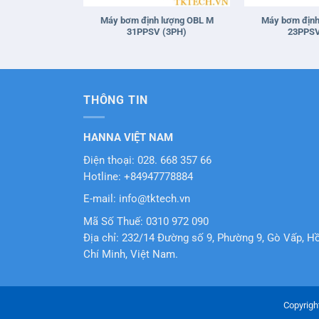
Máy bơm định lượng OBL M
Máy bơm định
31PPSV (3PH)
23PPSV
THÔNG TIN
HANNA VIỆT NAM
Điện thoại: 028. 668 357 66
Hotline: +84947778884
E-mail: info@tktech.vn
Mã Số Thuế: 0310 972 090
Địa chỉ: 232/14 Đường số 9, Phường 9, Gò Vấp, H
Chí Minh, Việt Nam.
Copyrigh