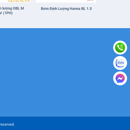
h lượng OBL M
Bơm Định Lượng Hanna BL 1.5
V (1PH)
reserved.