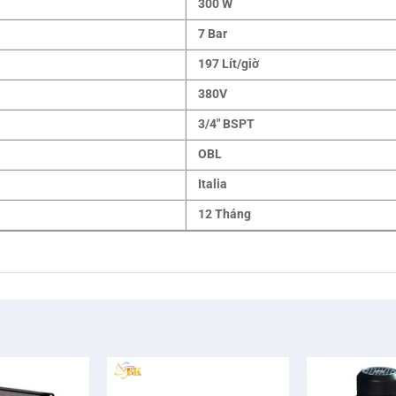
300 W
7 Bar
197 Lít/giờ
380V
3/4″ BSPT
OBL
Italia
12 Tháng