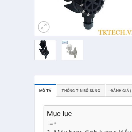
MÔ TẢ
THÔNG TIN BỔ SUNG
ĐÁNH GIÁ (
Mục lục