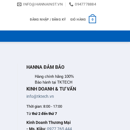
INFO@HANNAINST.VN
0947778884
ĐĂNG NHẬP / ĐĂNG KÝ
GIỎ HÀNG
0
HANNA ĐẢM BẢO
Hàng chính hãng 100%
Bảo hành tại TKTECH
KINH DOANH & TƯ VẤN
info@tktech.vn
Thời gian: 8:00 - 17:00
Từ
thứ 2 đến thứ 7
Kinh Doanh Thương Mại
- Ms. Kiều:
0977 765 444