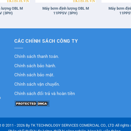
 lượng OBL M
Máy bơm định lượng OBL M
Máy bơm địn
V (3PH)
11PPSV (3PH)
11PPS
CÁC CHÍNH SÁCH CÔNG TY
Chính sách thanh toán.
Chính sách bảo hành.
Chỉnh sách bảo mật.
Chính sách vận chuyển.
Chính sách đổi trả và hoàn tiền
ồ
t © 2011 - 2026 By TK TECHNOLOGY SERVICES COMERCIAL CO., LTD All rights 