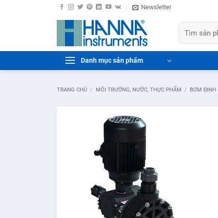
Bỏ
Newsletter
qua
Tìm
nội
kiếm:
dung
Danh mục sản phẩm
TRANG CHỦ
/
MÔI TRƯỜNG, NƯỚC, THỰC PHẨM
/
BƠM ĐỊNH