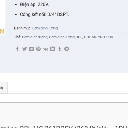
Điện áp: 220V.
Cổng kết nối: 3/4″ BSPT.
Danh mục:
Bơm định lượng
Thẻ:
Bơm định lượng
,
Bơm đinh lượng OBL
,
OBL MC 261PPSV
0)