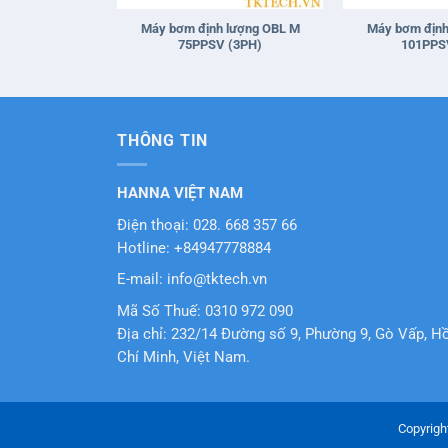
Máy bơm định lượng OBL M
Máy bơm định
75PPSV (3PH)
101PPS
THÔNG TIN
HANNA VIỆT NAM
Điện thoại: 028. 668 357 66
Hotline: +84947778884
E-mail: info@tktech.vn
Mã Số Thuế: 0310 972 090
Địa chỉ: 232/14 Đường số 9, Phường 9, Gò Vấp, H
Chí Minh, Việt Nam.
Copyrigh