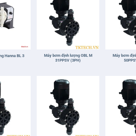
+
+
Máy bơm định lượng OBL M
Máy bơm địn
ng Hanna BL 3
31PPSV (3PH)
50PPS
+
+