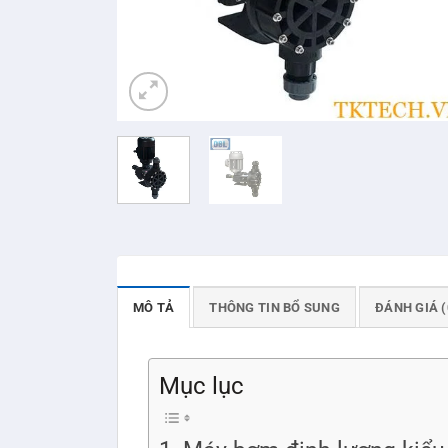
MÔ TẢ
THÔNG TIN BỔ SUNG
ĐÁNH GIÁ (
Mục lục