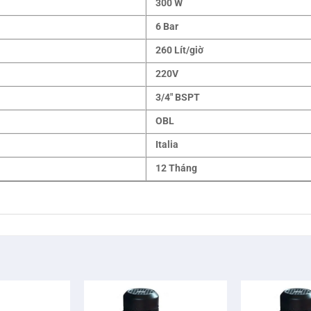
300 W
6 Bar
260 Lít/giờ
220V
3/4″ BSPT
OBL
Italia
12 Tháng