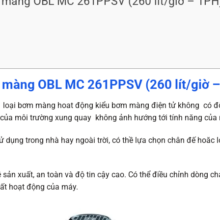
 màng OBL MC 261PPSV (260 lít/giờ – 1PH
 màng OBL MC 261PPSV (260 lít/giờ 
oại bơm màng hoat động kiểu bơm màng điện tử không có độn
iệt của môi trường xung quay không ảnh hướng tới tính năng củ
 dụng trong nhà hay ngoài trời, có thề lựa chọn chân đế hoăc lo
n xuất, an toàn và độ tin cậy cao. Có thể điều chỉnh dòng chả
ất hoạt động của máy.