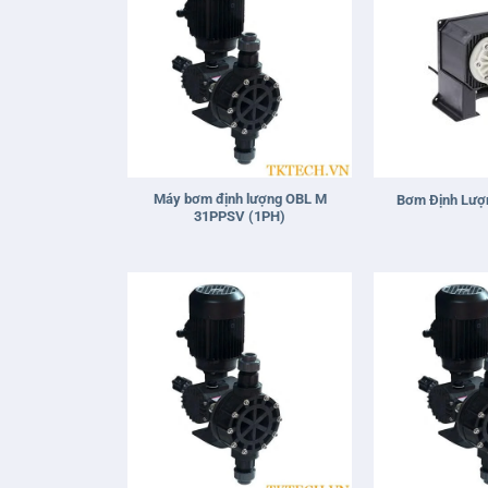
+
+
Máy bơm định lượng OBL M
Bơm Định Lượ
31PPSV (1PH)
+
+