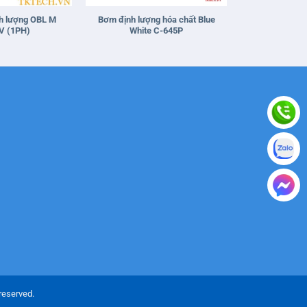
h lượng OBL M
Bơm định lượng hóa chất Blue
V (1PH)
White C-645P
reserved.