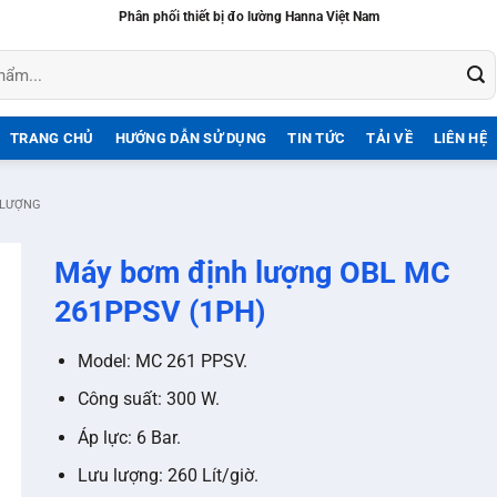
Phân phối thiết bị đo lường Hanna Việt Nam
TRANG CHỦ
HƯỚNG DẪN SỬ DỤNG
TIN TỨC
TẢI VỀ
LIÊN HỆ
 LƯỢNG
Máy bơm định lượng OBL MC
261PPSV (1PH)
Model: MC 261 PPSV.
Công suất: 300 W.
Áp lực: 6 Bar.
Lưu lượng: 260 Lít/giờ.