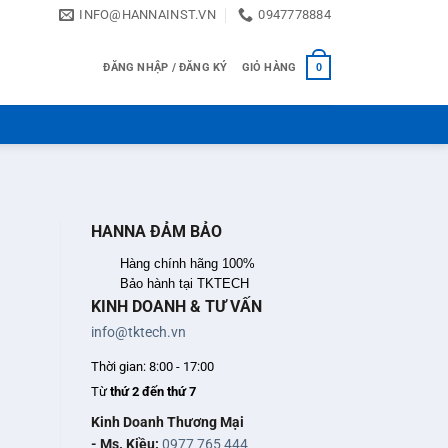
INFO@HANNAINST.VN
0947778884
ĐĂNG NHẬP / ĐĂNG KÝ
GIỎ HÀNG
0
HANNA ĐẢM BẢO
Hàng chính hãng 100%
Bảo hành tại TKTECH
KINH DOANH & TƯ VẤN
info@tktech.vn
Thời gian: 8:00 - 17:00
Từ
thứ 2 đến thứ 7
Kinh Doanh Thương Mại
- Ms. Kiều:
0977 765 444