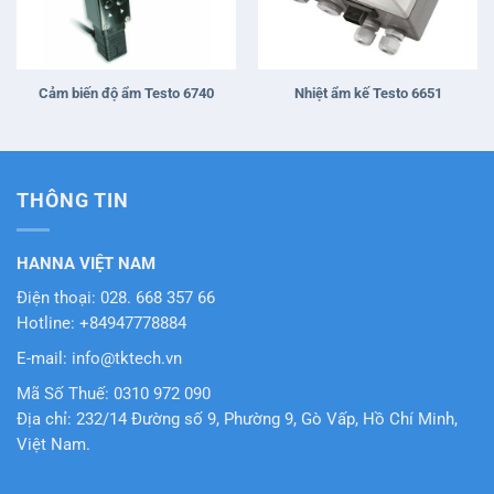
Cảm biến độ ẩm Testo 6740
Nhiệt ẩm kế Testo 6651
THÔNG TIN
HANNA VIỆT NAM
Điện thoại: 028. 668 357 66
Hotline: +84947778884
E-mail: info@tktech.vn
Mã Số Thuế: 0310 972 090
Địa chỉ: 232/14 Đường số 9, Phường 9, Gò Vấp, Hồ Chí Minh,
Việt Nam.