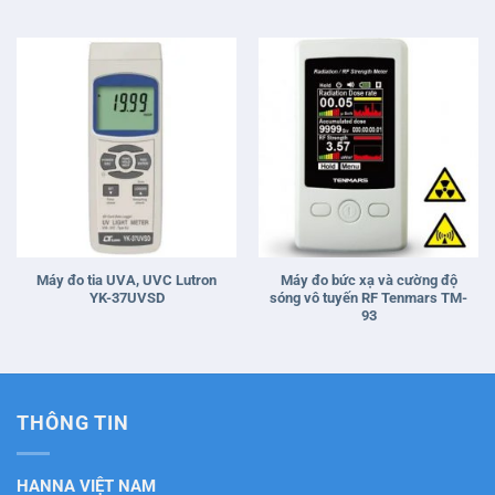
Máy đo tia UVA, UVC Lutron
Máy đo bức xạ và cường độ
YK-37UVSD
sóng vô tuyến RF Tenmars TM-
93
THÔNG TIN
HANNA VIỆT NAM