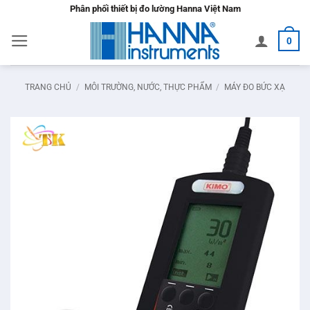
Bỏ
Phân phối thiết bị đo lường Hanna Việt Nam
qua
0
nội
dung
TRANG CHỦ
/
MÔI TRƯỜNG, NƯỚC, THỰC PHẨM
/
MÁY ĐO BỨC XẠ