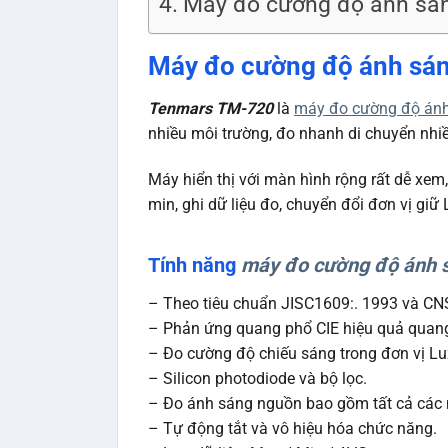
Máy đo cường độ ánh sá
Máy đo cường độ ánh sá
Tenmars TM-720
là
máy đo cường độ án
nhiều môi trường, đo nhanh di chuyển nhiề
Máy hiển thị với màn hình rộng rất dễ xem,
min, ghi dữ liệu đo, chuyển đổi đơn vị giữ 
Tính năng
m
áy đo cường độ ánh
– Theo tiêu chuẩn JISC1609:. 1993 và CN
– Phản ứng quang phổ CIE hiệu quả quang
– Đo cường độ chiếu sáng trong đơn vị Lu
– Silicon photodiode và bộ lọc.
– Đo ánh sáng nguồn bao gồm tất cả các 
– Tự động tắt và vô hiệu hóa chức năng.