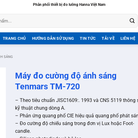
Phân phối thiết bị đo lường Hanna Việt Nam
TRANG CHỦ
HƯỚNG DẪN SỬ DỤNG
TIN TỨC
TẢI VỀ
LIÊN HỆ
NH SÁNG
Máy đo cường độ ánh sáng
Tenmars TM-720
– Theo tiêu chuẩn JISC1609:. 1993 và CNS 5119 thông 
kỹ thuật chung dòng A.
– Phản ứng quang phổ CIE hiệu quả quang phổ phát sá
– Đo cường độ chiếu sáng trong đơn vị Lux hoặc Foot-
candle.