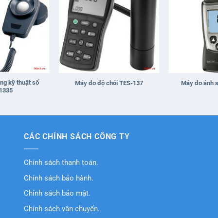
+
+
ng kỹ thuật số
Máy đo độ chói TES-137
Máy đo ánh s
1335
CÁC CHÍNH SÁCH CÔNG TY
Chính sách thanh toán.
Chính sách bảo hành.
Chỉnh sách bảo mật.
Chính sách vận chuyển.