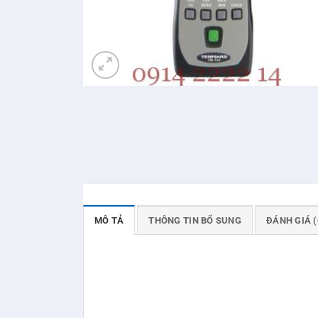
MÔ TẢ
THÔNG TIN BỔ SUNG
ĐÁNH GIÁ (