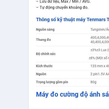
– Lưu dữ liệu, Max / Min / AVG.
– Tự động chuyển khoảng đo.
Thông số kỹ thuật máy Tenmars 
Nguồn sáng
Tungsten/Án
400,4,000,4
Thang đo
40,400,4,00
±3%±3 Lux (
Độ chính xác
±8% (Một số 
Kích thước
133 mm x 
Nguồn
2 pin1.5V A
Trọng lượng gồm pin
80g
Máy đo cường độ ánh s