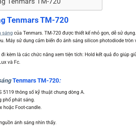
ng Tenmars TM-720
ng Tenmars TM-720
h sáng
của Tenmars. TM-720 được thiết kế nhỏ gọn, dễ sử dụng.
u. Máy sử dung cảm biến đo ánh sáng silicon photodiode tròn v
 đi kèm là các chức năng xem tiện tích: Hold kết quả đo giúp giữ
Lux và Fc.
 sáng
Tenmars TM-720
:
S 5119 thông số kỹ thuật chung dòng A.
 phổ phát sáng.
x hoặc Foot-candle.
nguồn ánh sáng nhìn thấy.