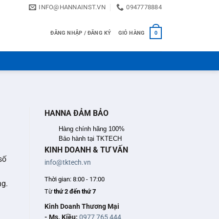
INFO@HANNAINST.VN
0947778884
ĐĂNG NHẬP / ĐĂNG KÝ
GIỎ HÀNG
0
HANNA ĐẢM BẢO
Hàng chính hãng 100%
Bảo hành tại TKTECH
KINH DOANH & TƯ VẤN
số
info@tktech.vn
Thời gian: 8:00 - 17:00
ng.
Từ
thứ 2 đến thứ 7
Kinh Doanh Thương Mại
- Ms. Kiều:
0977 765 444