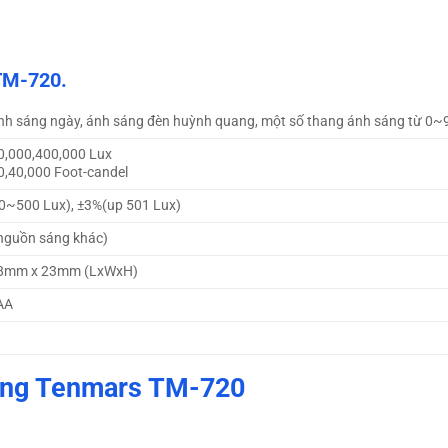
TM-720.
h sáng ngày, ánh sáng đèn huỳnh quang, một số thang ánh sáng từ 0~
0,000,400,000 Lux
0,40,000 Foot-candel
0~500 Lux), ±3%(up 501 Lux)
nguồn sáng khác)
48mm x 23mm (LxWxH)
AA
áng Tenmars TM-720