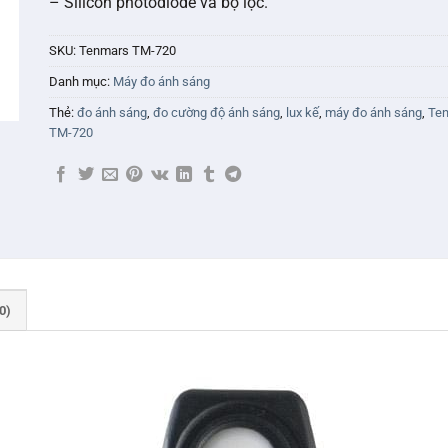
– Silicon photodiode và bộ lọc.
SKU:
Tenmars TM-720
Danh mục:
Máy đo ánh sáng
Thẻ:
đo ánh sáng
,
đo cường độ ánh sáng
,
lux kế
,
máy đo ánh sáng
,
Te
TM-720
0)