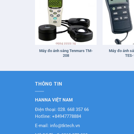
+
+
Máy đo ánh sáng Tenmars TM-
Máy đo ánh sá
208
TES-
THÔNG TIN
HANNA VIỆT NAM
Điện thoại: 028. 668 357 66
Hotline: +84947778884
E-mail: info@tktech.vn