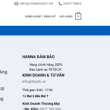
INFO@HANNAINST.VN
0947778884
ĐĂNG NHẬP / ĐĂNG KÝ
GIỎ HÀNG
0
HANNA ĐẢM BẢO
Hàng chính hãng 100%
Bảo hành tại TKTECH
sáng
KINH DOANH & TƯ VẤN
info@tktech.vn
II
Thời gian: 8:00 - 17:00
Từ
thứ 2 đến thứ 7
ng
Kinh Doanh Thương Mại
- Ms. Kiều:
0977 765 444