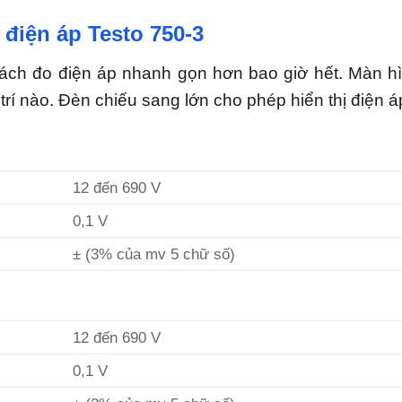
điện áp Testo 750-3
ách đo điện áp nhanh gọn hơn bao giờ hết. Màn h
trí nào. Đèn chiếu sang lớn cho phép hiển thị điện á
12 đến 690 V
0,1 V
± (3% của mv 5 chữ số)
12 đến 690 V
0,1 V