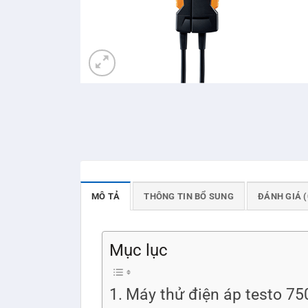
MÔ TẢ
THÔNG TIN BỔ SUNG
ĐÁNH GIÁ (
Mục lục
Máy thử điện áp testo 75