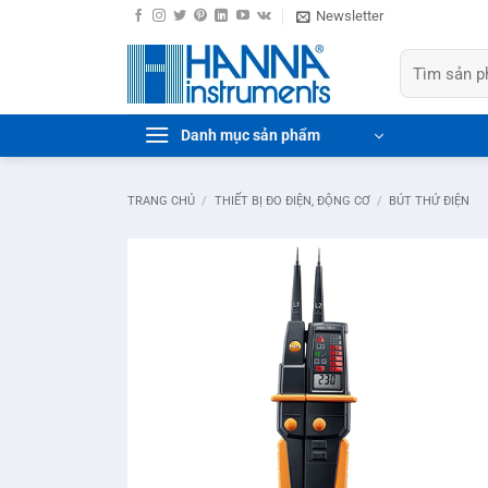
Bỏ
Newsletter
qua
Tìm
nội
kiếm:
dung
Danh mục sản phẩm
TRANG CHỦ
/
THIẾT BỊ ĐO ĐIỆN, ĐỘNG CƠ
/
BÚT THỬ ĐIỆN