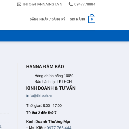
INFO@HANNAINST.VN
0947778884
ĐĂNG NHẬP / ĐĂNG KÝ
GIỎ HÀNG
0
HANNA ĐẢM BẢO
Hàng chính hãng 100%
Bảo hành tại TKTECH
KINH DOANH & TƯ VẤN
info@tktech.vn
Thời gian: 8:00 - 17:00
Từ
thứ 2 đến thứ 7
Kinh Doanh Thương Mại
3
,
- Ms. Kiều:
0977 765 444