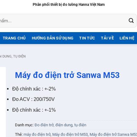
Phân phối thiết bị đo lường Hanna Việt Nam
TRANG CHỦ
HƯỚNG DẪN SỬ DỤNG
TIN TỨC
TẢI VỀ
LIÊN HỆ
N DUNG, TỤ ĐIỆN
Máy đo điện trở Sanwa M53
Độ chính xác : +-2%
Đo ACV : 200/750V
Độ chính xác : +-1%
Danh mục:
Đo điện trở, điện dung, tụ điện
Thẻ:
máy đo điện trở
,
Máy đo điện trở M53
,
Máy đo điện trở Sanwa M5