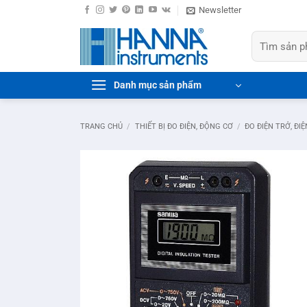
Bỏ
Newsletter
qua
Tìm
nội
kiếm:
dung
Danh mục sản phẩm
TRANG CHỦ
/
THIẾT BỊ ĐO ĐIỆN, ĐỘNG CƠ
/
ĐO ĐIỆN TRỞ, ĐIỆ