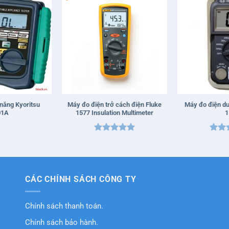
+
+
 năng Kyoritsu
Máy đo điện trở cách điện Fluke
Máy đo điện d
01A
1577 Insulation Multimeter
1
Được xếp
Được
hạng
5
5
hạn
sao
sao
CÁC CHÍNH SÁCH CÔNG TY
Chính sách thanh toán.
Chính sách bảo hành.