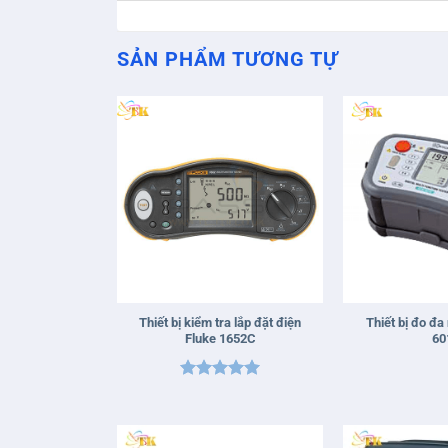
SẢN PHẨM TƯƠNG TỰ
+
+
Thiết bị kiểm tra lắp đặt điện
Thiết bị đo đa
Fluke 1652C
60
Được xếp
hạng
5
5
sao