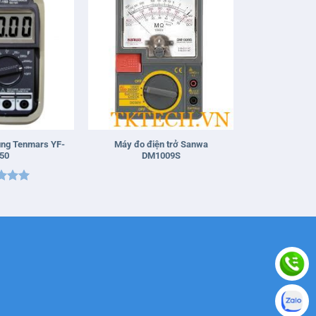
+
ung Tenmars YF-
Máy đo điện trở Sanwa
50
DM1009S
 xếp
g
5
5