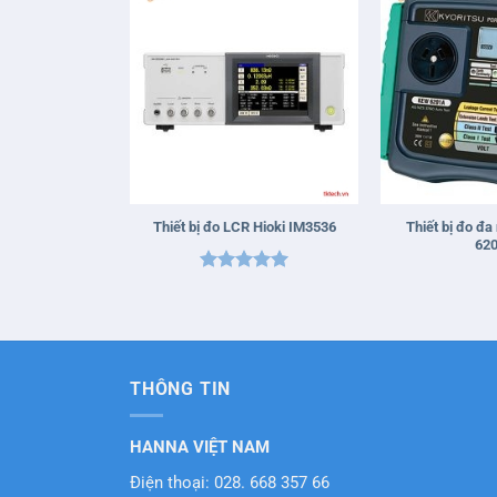
+
+
Thiết bị đo đa
Thiết bị đo LCR Hioki IM3536
62
Được xếp
hạng
5
5
sao
THÔNG TIN
HANNA VIỆT NAM
Điện thoại: 028. 668 357 66