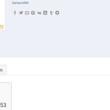
Sanwa M53
0)
M53