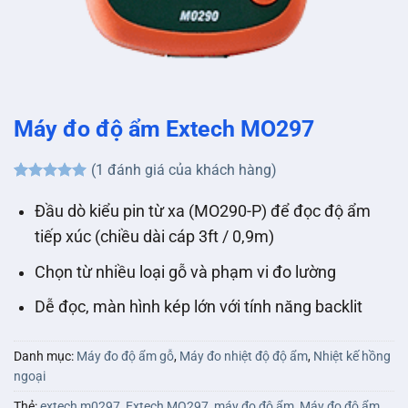
Máy đo độ ẩm Extech MO297
(
1
đánh giá của khách hàng)
5
1
trên 5
dựa trên
Đầu dò kiểu pin từ xa (MO290-P) để đọc độ ẩm
đánh giá
tiếp xúc (chiều dài cáp 3ft / 0,9m)
Chọn từ nhiều loại gỗ và phạm vi đo lường
Dễ đọc, màn hình kép lớn với tính năng backlit
Danh mục:
Máy đo độ ẩm gỗ
,
Máy đo nhiệt độ độ ẩm
,
Nhiệt kế hồng
ngoại
Thẻ:
extech m0297
,
Extech MO297
,
máy đo độ ẩm
,
Máy đo độ ẩm