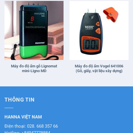
Máy đo độ ẩm gỗ Lignomat
Máy đo độ ẩm Vogel 641006
mini-Ligno MD
(Gỗ, giấy, vật liệu xây dựng)
THÔNG TIN
HANNA VIỆT NAM
Điện thoại: 028. 668 357 66