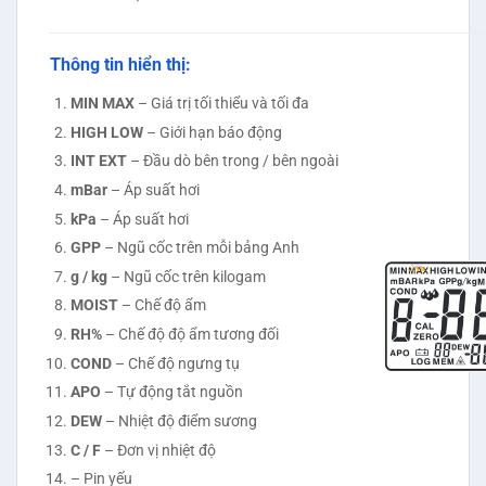
Thông tin hiển thị:
MIN MAX
– Giá trị tối thiểu và tối đa
HIGH LOW
– Giới hạn báo động
INT EXT
– Đầu dò bên trong / bên ngoài
mBar
– Áp suất hơi
kPa
– Áp suất hơi
GPP
– Ngũ cốc trên mỗi bảng Anh
g / kg
– Ngũ cốc trên kilogam
MOIST
– Chế độ ẩm
RH%
– Chế độ độ ẩm tương đối
COND
– Chế độ ngưng tụ
APO
– Tự động tắt nguồn
DEW
– Nhiệt độ điểm sương
C / F
– Đơn vị nhiệt độ
– Pin yếu