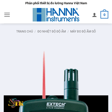
Bỏ
Phân phối thiết bị đo lường Hanna Việt Nam
qua
0
nội
dung
TRANG CHỦ
/
ĐO NHIỆT ĐỘ ĐỘ ẨM
/
MÁY ĐO ĐỘ ẨM GỖ