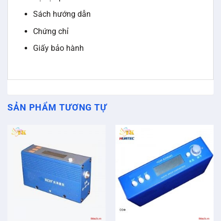
Máy đo độ bóng Huatec HGM-
Máy đo độ bóng Huatec BZ75
B206085
Elcometer 480 – Máy đo góc
Máy đo độ bóng Elcometer 408