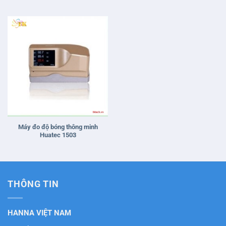
THÔNG TIN
HANNA VIỆT NAM
Điện thoại: 028. 668 357 66
Hotline: +84947778884
E-mail: info@tktech.vn
Mã Số Thuế: 0310 972 090
Địa chỉ: 232/14 Đường số 9, Phường 9, Gò Vấp, Hồ Chí Minh,
Việt Nam.
CÁC CHÍNH SÁCH CÔNG TY
Chính sách thanh toán.
Chính sách bảo hành.
Chỉnh sách bảo mật.