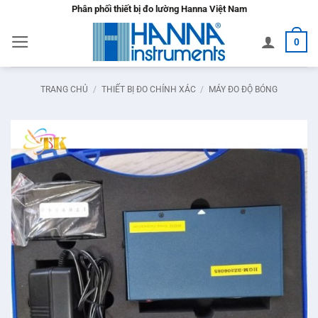
Bỏ
Phân phối thiết bị đo lường Hanna Việt Nam
qua
0
nội
dung
TRANG CHỦ
/
THIẾT BỊ ĐO CHÍNH XÁC
/
MÁY ĐO ĐỘ BÓNG