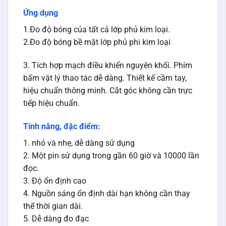
đọc.
3. Độ ổn định cao
4. Nguồn sáng ổn định dài hạn không cần thay
thế thời gian dài.
5. Dễ dàng đo đạc
Tham số
Các thông số JJG của Máy đo độ bóng Huatec
BZ206085 lên đến 696 (cấp cao nhất).
1, thử nghiệm swpe: 0.0-300.0 (Gs)
2, kiểm tra độ chính xác: <1.2 (Gs)
3, ổn định: 0.4Gs / 30min
4, kiểm tra tầm cỡ: 16 × 48 (mm 2 )
5, kích thước: 138 × 36 × 82 (mm 3 )
6, công suất: 4.8V (pin sạc bên trong)
Đóng gói: