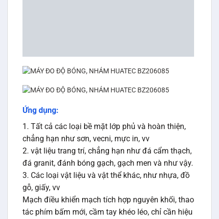
đá granit, đánh bóng gạch, gạch men và như vậy.
3. Các loại vật liệu và vật thể khác, như nhựa, đồ
gỗ, giấy, vv
Mạch điều khiển mạch tích hợp nguyên khối, thao
tác phím bấm mới, cầm tay khéo léo, chỉ cần hiệu
chỉnh, giá trị hiệu chuẩn bản ghi thông minh.
Mô tả chi tiết Máy đo độ bóng Huatec HGM-
BZ206085
Máy đo độ bóng Huatec HGM-BZ206085 là thiết
bị chuyên dụng đo độ bóng sơn, ba góc thông
minh. Huatec BZ206085 hỗ trợ đo độ bóng của
lớp phủ kim loại lẫn phi kim loại. Thiết kế nhỏ nhẹ,
dễ sử dụng. Đo độ bóng cực kỳ chính xác và ổn
định cao. sau đây là một số thông tin kỹ thuật
của Máy đo độ bóng Huatec BZ206085
Tiêu chuẩn