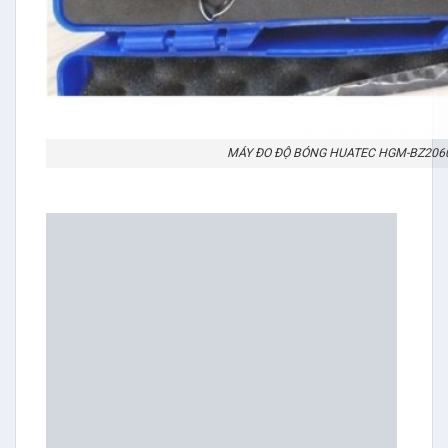
MÁY ĐO ĐỘ BÓNG HUATEC HGM-BZ206
Ứng dụng:
1. Tất cả các loại bề mặt lớp phủ và hoàn thiện,
chẳng hạn như sơn, vecni, mực in, vv
2. vật liệu trang trí, chẳng hạn như đá cẩm thạch,