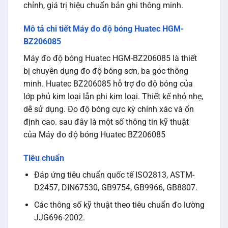
Đáp ứng tiêu chuẩn quốc tế ISO2813, ASTM-
D2457, DIN67530, GB9754, GB9966, GB8807.
Các thông số kỹ thuật theo tiêu chuẩn đo lường
JJG696-2002.
Ứng dụng
1.Đo độ bóng của tất cả lớp phủ kim loại.
2.Đo độ bóng bề mặt lớp phủ phi kim loại
3. Tích hợp mạch điều khiển nguyên khối. Phím
bấm vật lý thao tác dễ dàng. Thiết kế cầm tay,
hiệu chuẩn thông minh. Cắt góc không cần trực
tiếp hiệu chuẩn.
Tính năng, đặc điểm:
1. nhỏ và nhẹ, dễ dàng sử dụng
2. Một pin sử dụng trong gần 60 giờ và 10000 lần