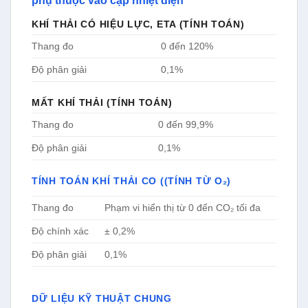
phụ thuộc vào cặp nhiệt điện
KHÍ THẢI CÓ HIỆU LỰC, ETA (TÍNH TOÁN)
Thang đo
0 đến 120%
Độ phân giải
0,1%
MẤT KHÍ THẢI (TÍNH TOÁN)
Thang đo
0 đến 99,9%
Độ phân giải
0,1%
TÍNH TOÁN KHÍ THẢI CO ((TÍNH TỪ O₂)
Thang đo
Phạm vi hiển thị từ 0 đến CO₂ tối đa
Độ chính xác
± 0,2%
Độ phân giải
0,1%
DỮ LIỆU KỸ THUẬT CHUNG