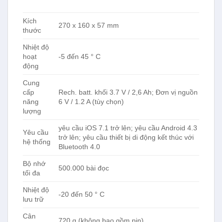
Kích
270 x 160 x 57 mm
thước
Nhiệt độ
hoạt
-5 đến 45 ° C
động
Cung
cấp
Rech. batt. khối 3.7 V / 2,6 Ah; Đơn vị nguồn
năng
6 V / 1.2 A (tùy chọn)
lượng
yêu cầu iOS 7.1 trở lên; yêu cầu Android 4.3
Yêu cầu
trở lên; yêu cầu thiết bị di động kết thúc với
hệ thống
Bluetooth 4.0
Bộ nhớ
500.000 bài đọc
tối đa
Nhiệt độ
-20 đến 50 ° C
lưu trữ
Cân
720 g (không bao gồm pin)