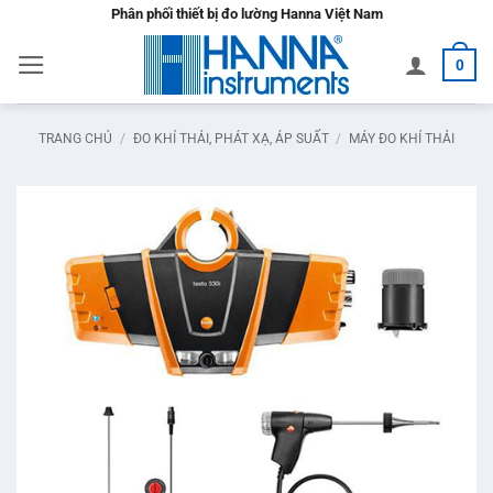
Bỏ
Phân phối thiết bị đo lường Hanna Việt Nam
qua
0
nội
dung
TRANG CHỦ
/
ĐO KHÍ THẢI, PHÁT XẠ, ÁP SUẤT
/
MÁY ĐO KHÍ THẢI