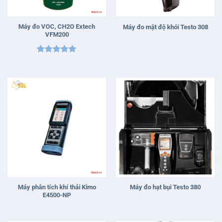
Máy đo VOC, CH2O Extech
Máy đo mật độ khói Testo 308
VFM200
Được xếp
hạng
5
5
sao
Máy phân tích khí thải Kimo
Máy đo hạt bụi Testo 380
E4500-NP