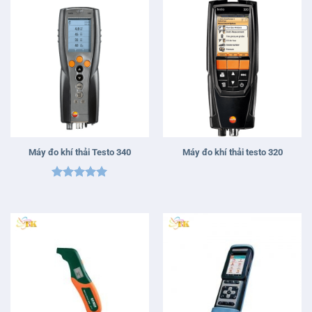
Máy đo khí thải Testo 340
Máy đo khí thải testo 320
Được xếp
hạng
5
5
sao