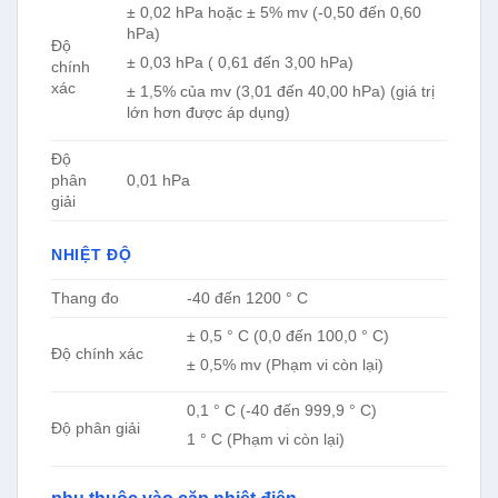
± 0,02 hPa hoặc ± 5% mv (-0,50 đến 0,60
hPa)
Độ
± 0,03 hPa ( 0,61 đến 3,00 hPa)
chính
xác
± 1,5% của mv (3,01 đến 40,00 hPa) (giá trị
lớn hơn được áp dụng)
Độ
phân
0,01 hPa
giải
NHIỆT ĐỘ
Thang đo
-40 đến 1200 ° C
± 0,5 ° C (0,0 đến 100,0 ° C)
Độ chính xác
± 0,5% mv (Phạm vi còn lại)
0,1 ° C (-40 đến 999,9 ° C)
Độ phân giải
1 ° C (Phạm vi còn lại)