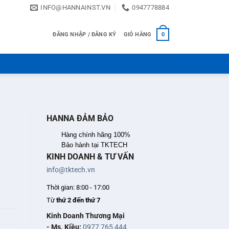
INFO@HANNAINST.VN
0947778884
ĐĂNG NHẬP / ĐĂNG KÝ
GIỎ HÀNG
0
HANNA ĐẢM BẢO
Hàng chính hãng 100%
Bảo hành tại TKTECH
KINH DOANH & TƯ VẤN
info@tktech.vn
Thời gian: 8:00 - 17:00
Từ
thứ 2 đến thứ 7
Kinh Doanh Thương Mại
- Ms. Kiều:
0977 765 444