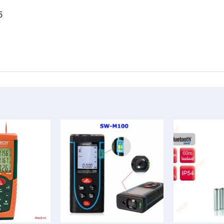
5
+
+