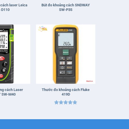
cách laser Leica
Bút đo khoảng cách SNDWAY
o D110
SW-P35
+
ng cách Laser
Thước đo khoảng cách Fluke
 SW-M40
419D
Được xếp
hạng
5
5
sao