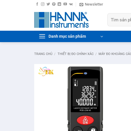
Bỏ
Newsletter
qua
Tìm
nội
kiếm:
dung
Danh mục sản phẩm
TRANG CHỦ
/
THIẾT BỊ ĐO CHÍNH XÁC
/
MÁY ĐO KHOẢNG CÁ