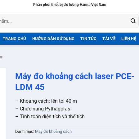
Phân phối thiết bị đo lường Hanna Việt Nam
TRANG CHỦ
HƯỚNG DẪN SỬ DỤNG
TIN TỨC
TẢI VỀ
LIÊN HỆ
CH
Máy đo khoảng cách laser PCE-
LDM 45
– Khoảng cách: lên tới 40 m
– Chức năng Pythagoras
– Tính toán diện tích và thể tích
Danh mục:
Máy đo khoảng cách