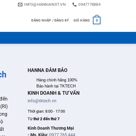
INFO@HANNAINST.VN
0947778884
ĐĂNG NHẬP / ĐĂNG KÝ
GIỎ HÀNG
0
HANNA ĐẢM BẢO
ch
Hàng chính hãng 100%
Bảo hành tại TKTECH
KINH DOANH & TƯ VẤN
 đến
info@tktech.vn
(RI)
Thời gian: 8:00 - 17:00
rong
Từ
thứ 2 đến thứ 7
độ
Kinh Doanh Thương Mại
ất
- Ms. Kiều:
0977 765 444