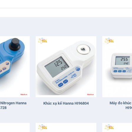
+
+
, Nitrogen Hanna
Máy đo khúc 
Khúc xạ kế Hanna HI96804
6728
HI9