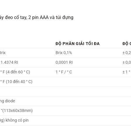
ây đeo cổ tay, 2 pin AAA và túi đựng
ĐỘ PHÂN GIẢI TỐI ĐA
ĐỘ 
rix
Brix 0,1%
± 0,
 1.4374 RI
0,0001 RI
± 0,
° F (4 đến 60 ° C)
1 ° F / ° C
± 1 °
° F (10 đến 40 ° C)
ng diode
5 “(113x60x38mm)
0g) không có pin