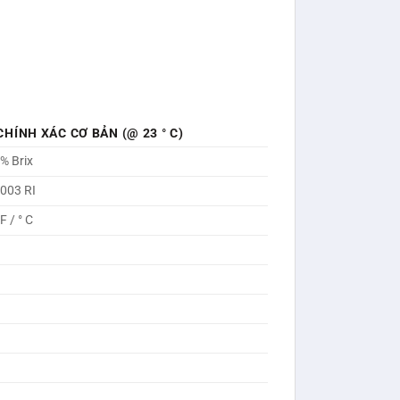
CHÍNH XÁC CƠ BẢN (@ 23 ° C)
2% Brix
0003 RI
 F / ° C