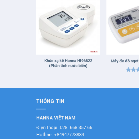
+
+
Khúc xạ kế Hanna HI96822
Máy đo độ ngọ
(Phân tích nước biển)
Được 
hạng
sao
THÔNG TIN
HANNA VIỆT NAM
Điện thoại: 028. 668 357 66
Hotline: +84947778884