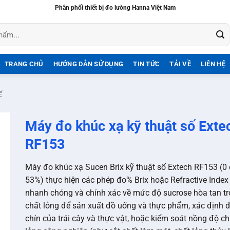
Phân phối thiết bị đo lường Hanna Việt Nam
TRANG CHỦ
HƯỚNG DẪN SỬ DỤNG
TIN TỨC
TẢI VỀ
LIÊN HỆ
Ế
Máy đo khúc xạ kỹ thuật số Exte
RF153
Máy đo khúc xạ Sucen Brix kỹ thuật số Extech RF153 (0
53%) thực hiện các phép đo% Brix hoặc Refractive Index 
nhanh chóng và chính xác về mức độ sucrose hòa tan t
chất lỏng để sản xuất đồ uống và thực phẩm, xác định 
chín của trái cây và thực vật, hoặc kiểm soát nồng độ ch