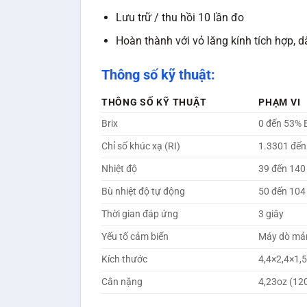
Lưu trữ / thu hồi 10 lần đo
Hoàn thành với vỏ lăng kính tích hợp, d
Thông số kỹ thuật:
THÔNG SỐ KỸ THUẬT
PHẠM VI
Brix
0 đến 53% B
Chỉ số khúc xạ (RI)
1.3301 đến
Nhiệt độ
39 đến 140 
Bù nhiệt độ tự động
50 đến 104 
Thời gian đáp ứng
3 giây
Yếu tố cảm biến
Máy dò mả
Kích thước
4,4×2,4×1,
Cân nặng
4,23oz (12