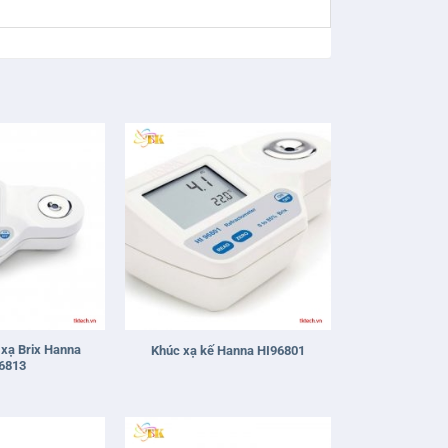
+
xạ Brix Hanna
Khúc xạ kế Hanna HI96801
6813