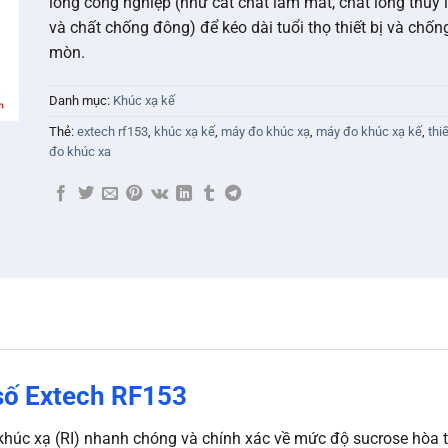
lỏng công nghiệp (như cắt chất làm mát, chất lỏng thủy 
và chất chống đông) để kéo dài tuổi thọ thiết bị và chốn
mòn.
Danh mục:
Khúc xạ kế
Thẻ:
extech rf153
,
khúc xạ kế
,
máy đo khúc xạ
,
máy đo khúc xạ kế
,
thiế
đo khúc xa
số Extech RF153
khúc xạ (RI) nhanh chóng và chính xác về mức độ sucrose hòa t