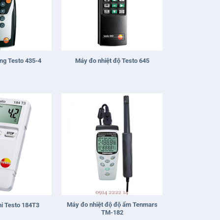
+
ng Testo 435-4
Máy đo nhiệt độ Testo 645
+
Máy đo nhiệt độ độ ẩm Tenmars
hi Testo 184T3
TM-182