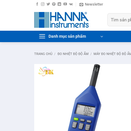
Bỏ
Newsletter
qua
Tìm
nội
kiếm:
dung
Danh mục sản phẩm
TRANG CHỦ
/
ĐO NHIỆT ĐỘ ĐỘ ẨM
/
MÁY ĐO NHIỆT ĐỘ ĐỘ Ẩ