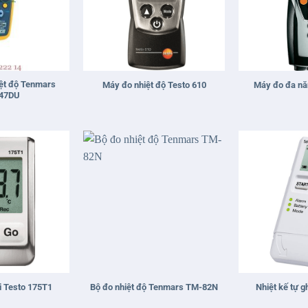
+
+
iệt độ Tenmars
Máy đo nhiệt độ Testo 610
Máy đo đa nă
47DU
+
+
hi Testo 175T1
Bộ đo nhiệt độ Tenmars TM-82N
Nhiệt kế tự g