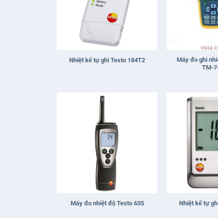
+
+
Máy đo ghi nh
Nhiệt kế tự ghi Testo 184T2
TM-7
+
+
Máy đo nhiệt độ Testo 635
Nhiệt kế tự g