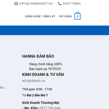
INFO@HANNAINST.VN
0947778884
ĐĂNG NHẬP / ĐĂNG KÝ
GIỎ HÀNG
0
HANNA ĐẢM BẢO
Hàng chính hãng 100%
Bảo hành tại TKTECH
KINH DOANH & TƯ VẤN
info@tktech.vn
 ẩm
,
Thời gian: 8:00 - 17:00
Từ
thứ 2 đến thứ 7
Kinh Doanh Thương Mại
- Ms. Kiều:
0977 765 444