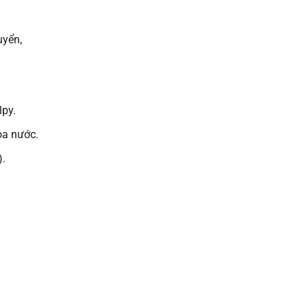
uyển,
lpy.
òa nước.
).