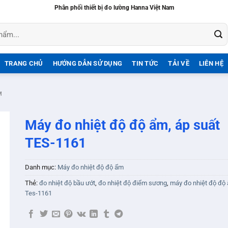
Phân phối thiết bị đo lường Hanna Việt Nam
TRANG CHỦ
HƯỚNG DẪN SỬ DỤNG
TIN TỨC
TẢI VỀ
LIÊN HỆ
M
Máy đo nhiệt độ độ ẩm, áp suất
TES-1161
Danh mục:
Máy đo nhiệt độ độ ẩm
Thẻ:
đo nhiệt độ bầu ướt
,
đo nhiệt độ điểm sương
,
máy đo nhiệt độ độ
Tes-1161