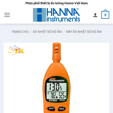
Bỏ
Phân phối thiết bị đo lường Hanna Việt Nam
qua
0
nội
dung
TRANG CHỦ
/
ĐO NHIỆT ĐỘ ĐỘ ẨM
/
MÁY ĐO NHIỆT ĐỘ ĐỘ ẨM