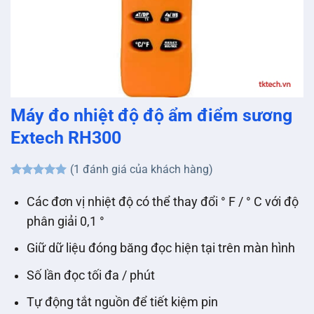
Máy đo nhiệt độ độ ẩm điểm sương
Extech RH300
(
1
đánh giá của khách hàng)
5
1
trên 5
dựa trên
Các đơn vị nhiệt độ có thể thay đổi ° F / ° C với độ
đánh giá
phân giải 0,1 °
Giữ dữ liệu đóng băng đọc hiện tại trên màn hình
Số lần đọc tối đa / phút
Tự động tắt nguồn để tiết kiệm pin