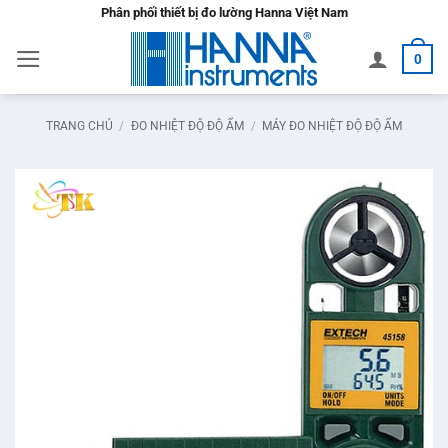
Bỏ
Phân phối thiết bị đo lường Hanna Việt Nam
qua
0
nội
dung
TRANG CHỦ
/
ĐO NHIỆT ĐỘ ĐỘ ẨM
/
MÁY ĐO NHIỆT ĐỘ ĐỘ ẨM