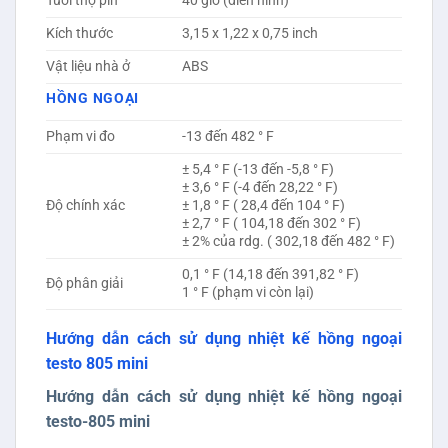
Tuổi thọ pin
40 giờ (điển hình)
Kích thước
3,15 x 1,22 x 0,75 inch
Vật liệu nhà ở
ABS
HỒNG NGOẠI
Phạm vi đo
-13 đến 482 ° F
± 5,4 ° F (-13 đến -5,8 ° F)
± 3,6 ° F (-4 đến 28,22 ° F)
Độ chính xác
± 1,8 ° F ( 28,4 đến 104 ° F)
± 2,7 ° F ( 104,18 đến 302 ° F)
± 2% của rdg. ( 302,18 đến 482 ° F)
0,1 ° F (14,18 đến 391,82 ° F)
Độ phân giải
1 ° F (phạm vi còn lại)
Hướng dẫn cách sử dụng nhiệt kế hồng ngoại
testo 805 mini
Hướng dẫn cách sử dụng nhiệt kế hồng ngoại
testo-805 mini