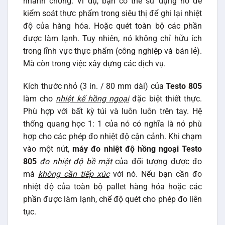
nhanh chóng. Ví dụ, bạn có thể sử dụng nó để
kiểm soát thực phẩm trong siêu thị để ghi lại nhiệt
độ của hàng hóa. Hoặc quét toàn bộ các phần
được làm lạnh. Tuy nhiên, nó không chỉ hữu ích
trong lĩnh vực thực phẩm (công nghiệp và bán lẻ).
Mà còn trong việc xây dựng các dịch vụ.
Kích thước nhỏ (3 in. / 80 mm dài) của
Testo 805
làm cho
nhiệt kế hồng ngoại
đặc biệt thiết thực.
Phù hợp với bất kỳ túi và luôn luôn trên tay. Hệ
thống quang học 1: 1 của nó có nghĩa là nó phù
hợp cho các phép đo nhiệt độ cận cảnh. Khi chạm
vào một nút,
máy đo nhiệt độ hồng ngoại Testo
805
đo nhiệt độ bề mặt
của đối tượng được đo
mà
không cần tiếp xúc
với nó. Nếu bạn cần đo
nhiệt độ của toàn bộ pallet hàng hóa hoặc các
phần được làm lạnh, chế độ quét cho phép đo liên
tục.