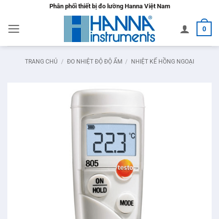
Bỏ
Phân phối thiết bị đo lường Hanna Việt Nam
qua
0
nội
dung
TRANG CHỦ
/
ĐO NHIỆT ĐỘ ĐỘ ẨM
/
NHIỆT KẾ HỒNG NGOẠI