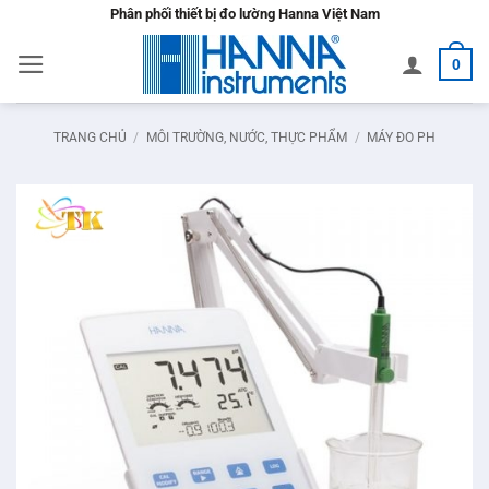
Bỏ
Phân phối thiết bị đo lường Hanna Việt Nam
qua
0
nội
dung
TRANG CHỦ
/
MÔI TRƯỜNG, NƯỚC, THỰC PHẨM
/
MÁY ĐO PH