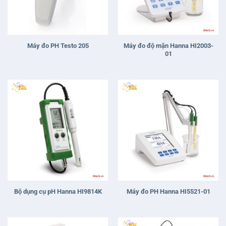
Máy đo độ mặn Hanna HI2003-
Máy đo PH Testo 205
01
Bộ dụng cụ pH Hanna HI9814K
Máy đo PH Hanna HI5521-01