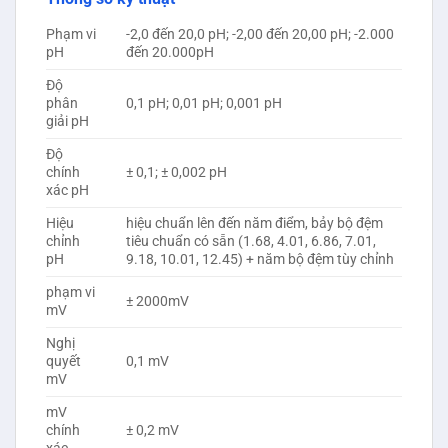
Phạm vi
-2,0 đến 20,0 pH; -2,00 đến 20,00 pH; -2.000
pH
đến 20.000pH
Độ
phân
0,1 pH; 0,01 pH; 0,001 pH
giải pH
Độ
chính
± 0,1; ± 0,002 pH
xác pH
Hiệu
hiệu chuẩn lên đến năm điểm, bảy bộ đệm
chỉnh
tiêu chuẩn có sẵn (1.68, 4.01, 6.86, 7.01,
pH
9.18, 10.01, 12.45) + năm bộ đệm tùy chỉnh
phạm vi
± 2000mV
mV
Nghị
quyết
0,1 mV
mV
mV
chính
± 0,2 mV