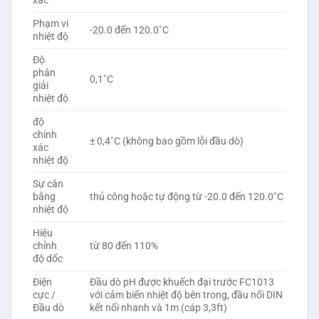
xác
Phạm vi
-20.0 đến 120.0˚C
nhiệt độ
Độ
phân
0,1˚C
giải
nhiệt độ
độ
chính
± 0,4˚C (không bao gồm lỗi đầu dò)
xác
nhiệt độ
Sự cân
bằng
thủ công hoặc tự động từ -20.0 đến 120.0˚C
nhiệt độ
Hiệu
chỉnh
từ 80 đến 110%
độ dốc
Điện
Đầu dò pH được khuếch đại trước FC1013
cực /
với cảm biến nhiệt độ bên trong, đầu nối DIN
Đầu dò
kết nối nhanh và 1m (cáp 3,3ft)