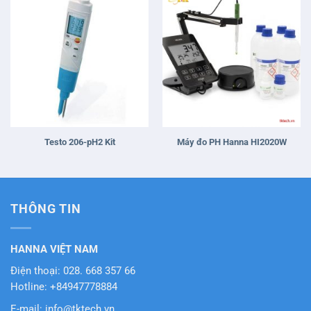
Testo 206-pH2 Kit
Máy đo PH Hanna HI2020W
THÔNG TIN
HANNA VIỆT NAM
Điện thoại: 028. 668 357 66
Hotline: +84947778884
E-mail: info@tktech.vn