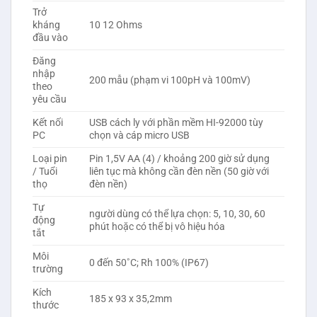
Trở
kháng
10 12 Ohms
đầu vào
Đăng
nhập
200 mẫu (phạm vi 100pH và 100mV)
theo
yêu cầu
Kết nối
USB cách ly với phần mềm HI-92000 tùy
PC
chọn và cáp micro USB
Loại pin
Pin 1,5V AA (4) / khoảng 200 giờ sử dụng
/ Tuổi
liên tục mà không cần đèn nền (50 giờ với
thọ
đèn nền)
Tự
người dùng có thể lựa chọn: 5, 10, 30, 60
động
phút hoặc có thể bị vô hiệu hóa
tắt
Môi
0 đến 50˚C; Rh 100% (IP67)
trường
Kích
185 x 93 x 35,2mm
thước