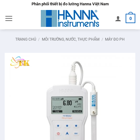
Bỏ
Phân phối thiết bị đo lường Hanna Việt Nam
qua
0
nội
dung
TRANG CHỦ
/
MÔI TRƯỜNG, NƯỚC, THỰC PHẨM
/
MÁY ĐO PH