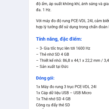
độ ẩm, áp suất không khí, ánh sáng và gia 
đa. 1 Hz.
Với máy đo độ rung PCE-VDL 24I, cảm biến 
hợp lý tưởng để sử dụng trong chẩn đoán l
Tính năng, đặc điểm:
– 3- Gia tốc trục lên tới 1600 Hz
– Thẻ nhớ SD 4 GB
– Thiết kế nhỏ: 86,8 x 44,1 x 22,2 mm / 3,4 
– Sản xuất tại Đức
Đóng gói:
1x Máy đo rung 3 trục PCE-VDL 24I
1x Cáp dữ liệu USB – USB Micro
1x Thẻ nhớ SD 4 GB
Công cụ đẩy thẻ SD