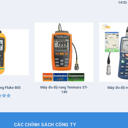
141D:
+
+
Máy đo độ rung Tenmars ST-
ng Fluke 805
Máy đo độ r
140
xếp
5
5
CÁC CHÍNH SÁCH CÔNG TY