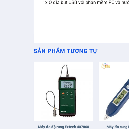
1x Ổ đĩa bút USB với phần mềm PC và hư
SẢN PHẨM TƯƠNG TỰ
+
+
Máy đo độ rung Extech 407860
Máy đo rung