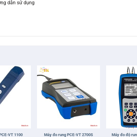
ớng dẫn sử dụng
+
+
Máy đo độ ru
 PCE-VT 1100
Máy đo rung PCE-VT 2700S