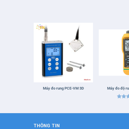
+
+
Máy đo rung PCE-VM 3D
Máy đo độ ru
Được 
hạng
sao
THÔNG TIN