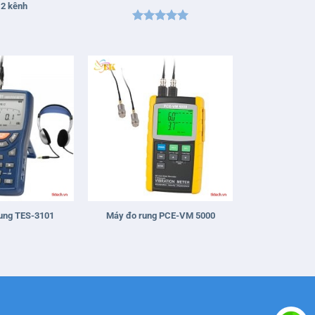
 2 kênh
Được xếp
hạng
5
5
sao
+
ung TES-3101
Máy đo rung PCE-VM 5000