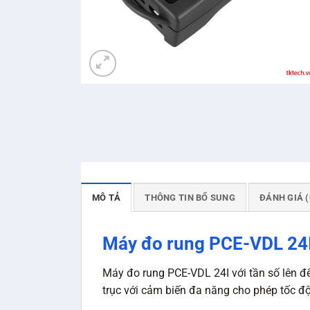
MÔ TẢ
THÔNG TIN BỔ SUNG
ĐÁNH GIÁ (
Máy đo rung PCE-VDL 24I
Máy đo rung PCE-VDL 24I với tần số lên đế
trục với cảm biến đa năng cho phép tốc độ 