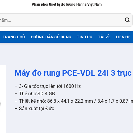
Phân phối thiết bị đo lường Hanna Việt Nam
TRANG CHỦ
HƯỚNG DẪN SỬ DỤNG
TIN TỨC
TẢI VỀ
LIÊN HỆ
G
Máy đo rung PCE-VDL 24I 3 trục
– 3- Gia tốc trục lên tới 1600 Hz
– Thẻ nhớ SD 4 GB
– Thiết kế nhỏ: 86,8 x 44,1 x 22,2 mm / 3,4 x 1,7 x 0,87 i
– Sản xuất tại Đức