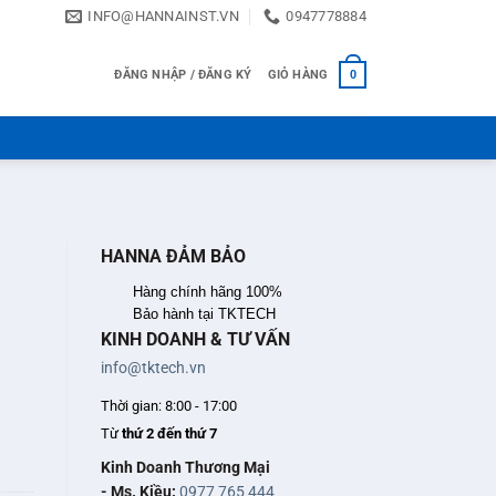
INFO@HANNAINST.VN
0947778884
ĐĂNG NHẬP / ĐĂNG KÝ
GIỎ HÀNG
0
HANNA ĐẢM BẢO
Hàng chính hãng 100%
Bảo hành tại TKTECH
KINH DOANH & TƯ VẤN
info@tktech.vn
n
Thời gian: 8:00 - 17:00
Từ
thứ 2 đến thứ 7
Kinh Doanh Thương Mại
- Ms. Kiều:
0977 765 444