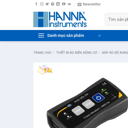
Bỏ
Newsletter
qua
Tìm
nội
kiếm:
dung
Danh mục sản phẩm
TRANG CHỦ
/
THIẾT BỊ ĐO ĐIỆN, ĐỘNG CƠ
/
MÁY ĐO ĐỘ RUN