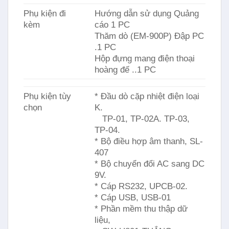
Phụ kiện đi
Hướng dẫn sử dụng Quảng
kèm
cáo 1 PC
Thăm dò (EM-900P) Đập PC
.1 PC
Hộp đựng mang điện thoại
hoàng đế ..1 PC
Phụ kiện tùy
* Đầu dò cặp nhiệt điện loại
chọn
K.
TP-01, TP-02A. TP-03,
TP-04.
* Bộ điều hợp âm thanh, SL-
407
* Bộ chuyển đổi AC sang DC
9V.
* Cáp RS232, UPCB-02.
* Cáp USB, USB-01
* Phần mềm thu thập dữ
liệu,