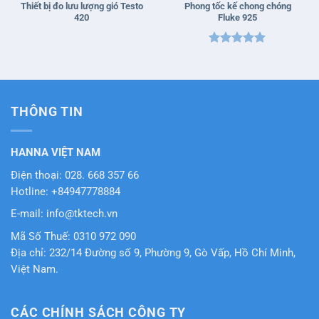
Thiết bị đo lưu lượng gió Testo
Phong tốc kế chong chóng
420
Fluke 925
Được xếp
hạng
5
5
sao
THÔNG TIN
HANNA VIỆT NAM
Điện thoại: 028. 668 357 66
Hotline: +84947778884
E-mail: info@tktech.vn
Mã Số Thuế: 0310 972 090
Địa chỉ: 232/14 Đường số 9, Phường 9, Gò Vấp, Hồ Chí Minh,
Việt Nam.
CÁC CHÍNH SÁCH CÔNG TY