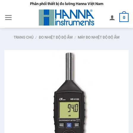
Bỏ
Phân phối thiết bị đo lường Hanna Việt Nam
qua
0
nội
dung
TRANG CHỦ
/
ĐO NHIỆT ĐỘ ĐỘ ẨM
/
MÁY ĐO NHIỆT ĐỘ ĐỘ ẨM