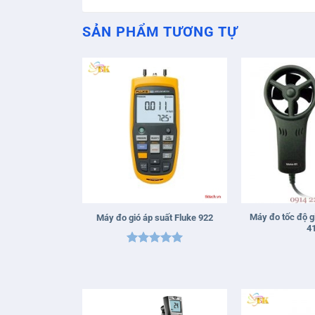
SẢN PHẨM TƯƠNG TỰ
+
+
Máy đo tốc độ 
Máy đo gió áp suất Fluke 922
4
Được xếp
hạng
5
5
sao