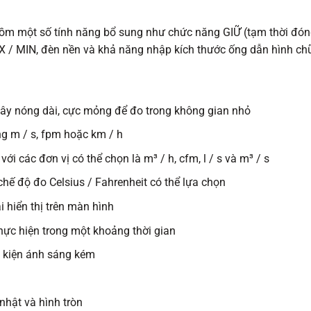
m một số tính năng bổ sung như chức năng GIỮ (tạm thời đóng b
MAX / MIN, đèn nền và khả năng nhập kích thước ống dẫn hình chữ n
ây nóng dài, cực mỏng để đo trong không gian nhỏ
ng m / s, fpm hoặc km / h
ới các đơn vị có thể chọn là m³ / h, cfm, l / s và m³ / s
 chế độ đo Celsius / Fahrenheit có thể lựa chọn
i hiển thị trên màn hình
c thực hiện trong một khoảng thời gian
u kiện ánh sáng kém
nhật và hình tròn