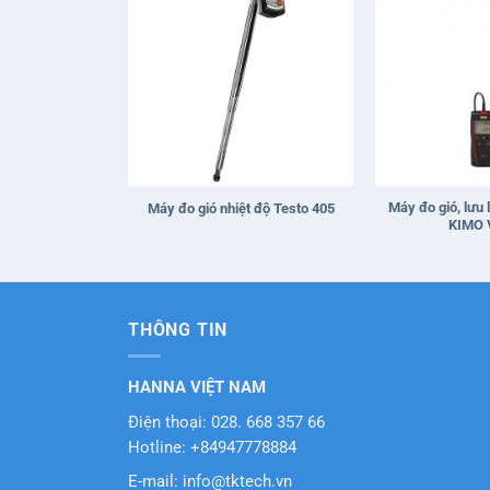
+
+
Máy đo gió, lưu
Máy đo gió nhiệt độ Testo 405
KIMO 
THÔNG TIN
HANNA VIỆT NAM
Điện thoại: 028. 668 357 66
Hotline: +84947778884
E-mail: info@tktech.vn