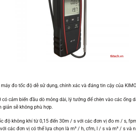
g máy đo tốc độ dễ sử dụng, chính xác và đáng tin cậy của KIM
 có cảm biến đầu dò mỏng dài, lý tưởng để chèn vào các ống 
n giản sẽ không phù hợp.
 độ không khí từ 0,15 đến 30m / s với các đơn vị đo m / s, fpm
ới các đơn vị có thể lựa chọn là m³ / h, cfm, l / s và m³ / s và n