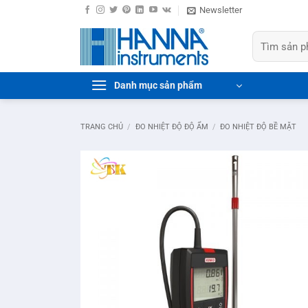
Bỏ
Newsletter
qua
Tìm
nội
kiếm:
dung
Danh mục sản phẩm
TRANG CHỦ
/
ĐO NHIỆT ĐỘ ĐỘ ẨM
/
ĐO NHIỆT ĐỘ BỀ MẶT