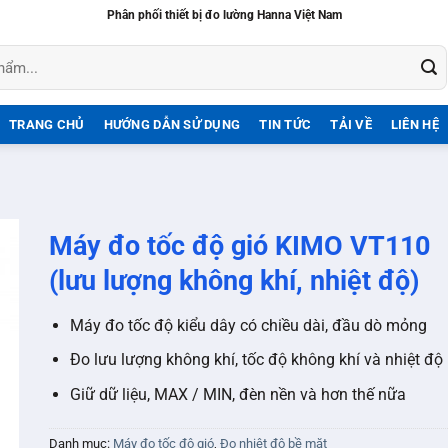
Phân phối thiết bị đo lường Hanna Việt Nam
TRANG CHỦ
HƯỚNG DẪN SỬ DỤNG
TIN TỨC
TẢI VỀ
LIÊN HỆ
Máy đo tốc độ gió KIMO VT110
(lưu lượng không khí, nhiệt độ)
Máy đo tốc độ kiểu dây có chiều dài, đầu dò mỏng
Đo lưu lượng không khí, tốc độ không khí và nhiệt độ
Giữ dữ liệu, MAX / MIN, đèn nền và hơn thế nữa
Danh mục:
Máy đo tốc độ gió
,
Đo nhiệt độ bề mặt