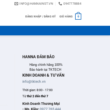
INFO@HANNAINST.VN
0947778884
ĐĂNG NHẬP / ĐĂNG KÝ
GIỎ HÀNG
0
HANNA ĐẢM BẢO
Hàng chính hãng 100%
Bảo hành tại TKTECH
KINH DOANH & TƯ VẤN
info@tktech.vn
Thời gian: 8:00 - 17:00
Từ
thứ 2 đến thứ 7
Kinh Doanh Thương Mại
- Ms. Kiều:
0977 765 444