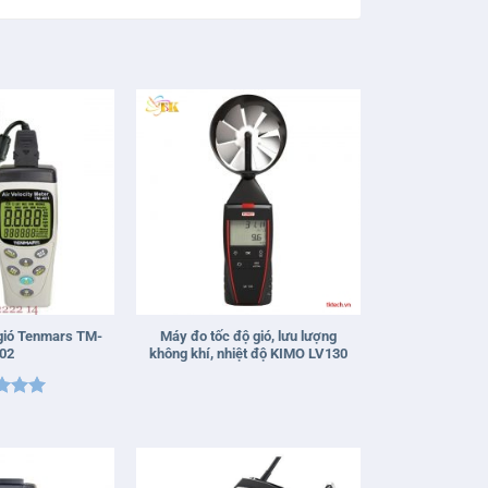
+
gió Tenmars TM-
Máy đo tốc độ gió, lưu lượng
02
không khí, nhiệt độ KIMO LV130
 xếp
g
5
5