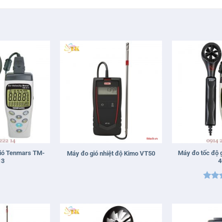
+
+
gió Tenmars TM-
Máy đo tốc độ 
Máy đo gió nhiệt độ Kimo VT50
13
4
Được
hạn
sao