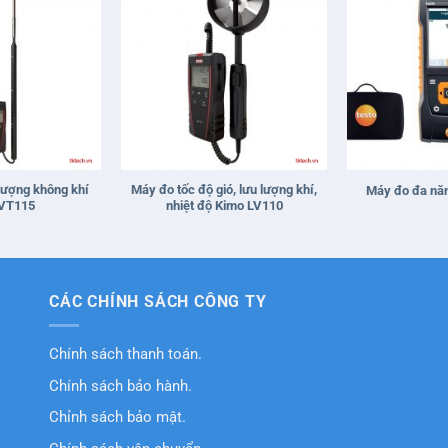
+
+
 lượng không khí
Máy đo tốc độ gió, lưu lượng khí,
Máy đo đa năn
VT115
nhiệt độ Kimo LV110
CÁC CHÍNH SÁCH CÔNG TY
Chính sách thanh toán.
Chính sách bảo hành.
Chỉnh sách bảo mật.