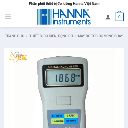
Bỏ
Phân phối thiết bị đo lường Hanna Việt Nam
qua
0
nội
dung
TRANG CHỦ
/
THIẾT BỊ ĐO ĐIỆN, ĐỘNG CƠ
/
MÁY ĐO TỐC ĐỘ VÒNG QUAY