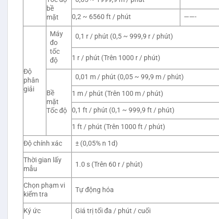
bề
0,2 ~ 6560 ft / phút
——-
mặt
Máy
0,1 r / phút (0,5 ~ 999,9 r / phút)
đo
tốc
1 r / phút (Trên 1000 r / phút)
độ
Độ
0,01 m / phút (0,05 ~ 99,9 m / phút)
phân
giải
Bề
1 m / phút (Trên 100 m / phút)
mặt
0,1 ft / phút (0,1 ~ 999,9 ft / phút)
Tốc độ
1 ft / phút (Trên 1000 ft / phút)
Độ chính xác
± (0,05% n 1d)
Thời gian lấy
1.0 s (Trên 60 r / phút)
mẫu
Chọn phạm vi
Tự động hóa
kiểm tra
Ký ức
Giá trị tối đa / phút / cuối