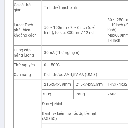
Cơ sở thời
Tinh thể thạch anh
gian
50 ~ 250mm
Laser Tach
~ 10inch (đ
50 ~ 150mm / 2 ~ 6inch (điển
phát hiện
hình),
hình), tối đa, 300mm / 12inch
khoảng cách
Max600mm
14 inch
Cung cấp
80mA (Thử nghiệm)
năng lượng
Thứ nguyên
0 ~ 50ºC
Cân nặng
Kích thước AA 4,5V AA (UM-3)
215x64x38mm
215x74x32mm
145x74x32
300g
280g
260g
Đơn vị chính
Bánh xe kiểm tra tốc độ bề mặt
——-
(AS35C)