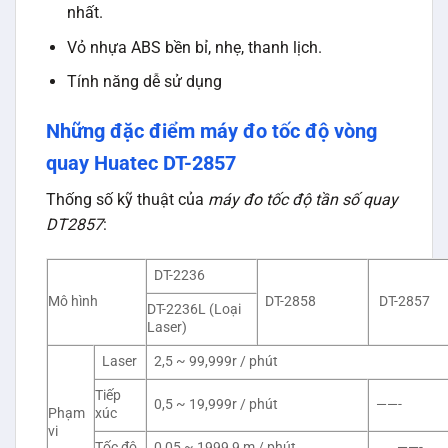
nhất.
Vỏ nhựa ABS bền bỉ, nhẹ, thanh lịch.
Tính năng dễ sử dụng
Những đặc điểm máy đo tốc độ vòng
quay Huatec DT-2857
Thống số kỹ thuật của
máy đo tốc độ tần số quay
DT2857
:
DT-2236
Mô hình
DT-2858
DT-2857
DT-2236L (Loại
Laser)
Laser
2,5 ~ 99,999r / phút
Tiếp
0,5 ~ 19,999r / phút
——-
Phạm
xúc
vi
Tốc độ
0,05 ~ 1999,9 m / phút
——-