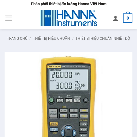
Bỏ
Phân phối thiết bị đo lường Hanna Việt Nam
qua
0
nội
dung
TRANG CHỦ
/
THIẾT BỊ HIỆU CHUẨN
/
THIẾT BỊ HIỆU CHUẨN NHIỆT ĐỘ