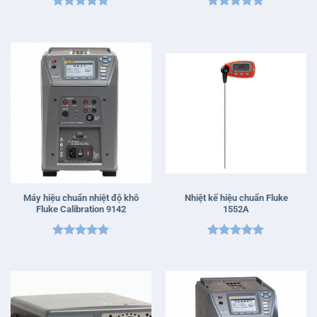
Được xếp
Được xếp
hạng
5
5
hạng
5
5
sao
sao
Máy hiệu chuẩn nhiệt độ khô
Nhiệt kế hiệu chuẩn Fluke
Fluke Calibration 9142
1552A
Được xếp
Được xếp
hạng
5
5
hạng
5
5
sao
sao