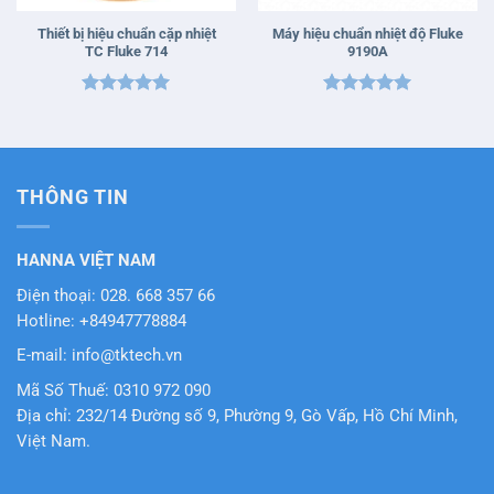
Thiết bị hiệu chuẩn cặp nhiệt
Máy hiệu chuẩn nhiệt độ Fluke
TC Fluke 714
9190A
Được xếp
Được xếp
hạng
5
5
hạng
5
5
sao
sao
THÔNG TIN
HANNA VIỆT NAM
Điện thoại: 028. 668 357 66
Hotline: +84947778884
E-mail: info@tktech.vn
Mã Số Thuế: 0310 972 090
Địa chỉ: 232/14 Đường số 9, Phường 9, Gò Vấp, Hồ Chí Minh,
Việt Nam.