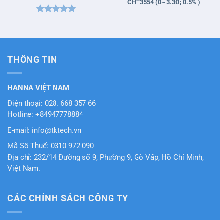
CHT3554 (0~ 3.3Ω; 0.5% )
Được xếp
hạng
5
5
sao
THÔNG TIN
HANNA VIỆT NAM
Điện thoại: 028. 668 357 66
Hotline: +84947778884
E-mail: info@tktech.vn
Mã Số Thuế: 0310 972 090
Địa chỉ: 232/14 Đường số 9, Phường 9, Gò Vấp, Hồ Chí Minh,
Việt Nam.
CÁC CHÍNH SÁCH CÔNG TY