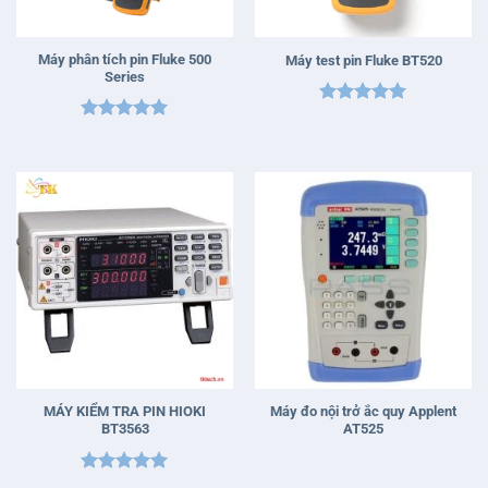
Máy phân tích pin Fluke 500
Máy test pin Fluke BT520
Series
Được xếp
Được xếp
hạng
5
5
hạng
5
5
sao
sao
MÁY KIỂM TRA PIN HIOKI
Máy đo nội trở ắc quy Applent
BT3563
AT525
Được xếp