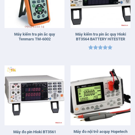
Máy kiểm tra pin ắc quy
Máy kiểm tra pin ắc quy Hioki
Tenmars TM-6002
BT3564 BATTERY HiTESTER
Được xếp
hạng
5
5
sao
Máy đo nội trở acquy Hopetech
Máy đo pin Hioki BT3561