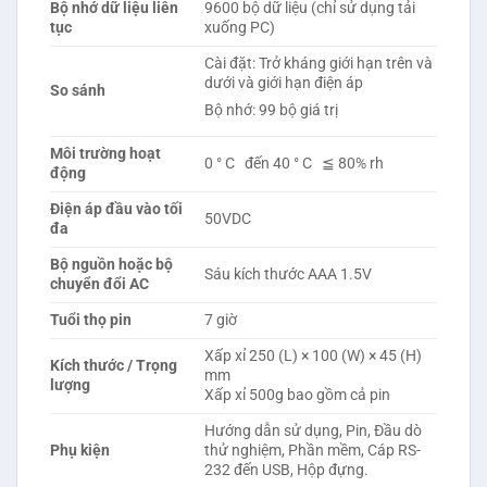
Bộ nhớ dữ liệu liên
9600 bộ dữ liệu (chỉ sử dụng tải
tục
xuống PC)
Cài đặt: Trở kháng giới hạn trên và
dưới và giới hạn điện áp
So sánh
Bộ nhớ: 99 bộ giá trị
Môi trường hoạt
0 ° C đến 40 ° C ≦ 80% rh
động
Điện áp đầu vào tối
50VDC
đa
Bộ nguồn hoặc bộ
Sáu kích thước AAA 1.5V
chuyển đổi AC
Tuổi
thọ
pin
7 giờ
Xấp xỉ 250 (L) × 100 (W) × 45 (H)
Kích thước / Trọng
mm
lượng
Xấp xỉ 500g bao gồm cả pin
Hướng dẫn sử dụng, Pin, Đầu dò
Phụ kiện
thử nghiệm, Phần mềm, Cáp RS-
232 đến USB, Hộp đựng.