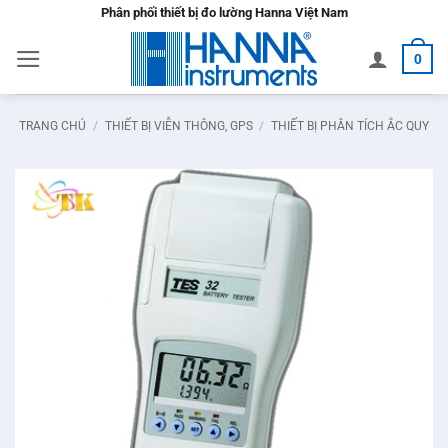
Bỏ
Phân phối thiết bị đo lường Hanna Việt Nam
qua
0
nội
dung
TRANG CHỦ
/
THIẾT BỊ VIỄN THÔNG, GPS
/
THIẾT BỊ PHÂN TÍCH ẮC QUY