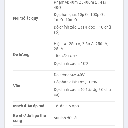
Phạm vi: 40m Ω , 400m Ω , 4 Ω ,
40Ω
Độ phân giải: 10μ Ω , 100μ Ω ,
Nội trở ắc quy
1m Ω , 10m Ω
Độ chính xác: ± (1% đọc + 10 chữ
số)
Hiện tại: 25m A, 2.5mA, 250μA,
25μA
Đo lường
Tần số: 1KHz
Độ chính xác: ± 10%
Đo lường: 4V, 40V
Độ phân giải: 1mV, 10mV
Vôn
Độ chính xác: ± (0,1% rdg ± 6 chữ
số)
Mạch điện áp mở
Tối đa 3,5 Vpp
Bộ nhớ dữ liệu thủ
500 bộ dữ liệu
công