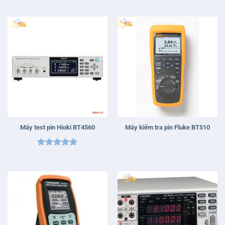
hạng
5
5
sao
Máy test pin Hioki BT4560
Máy kiểm tra pin Fluke BT510
Được xếp
hạng
5
5
sao